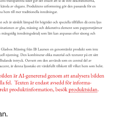
ens transparenta sidor gör det enkelt att se de inre dekorationerna,
 känsla av elegans. Produktens utformning gör den passande för en
a hem till mer traditionella inredningar.
och är särskilt lämpad för högtider och speciella tillfällen då extra ljus
nationen av glas, mässing och dekorativa element som pappersstjärnor
n mångsidig inredningsdetalj som lätt kan anpassas efter säsong och
e Glasbox Mässing från IB Laursen en genomtänkt produkt som inte
uell njutning. Den kombinerar olika material och texturer på ett sätt
lltalande intryck. Oavsett om den används som en central del av
ccent, är denna ljusstake ett värdefullt tillskott till vilket hem som helst.
an.