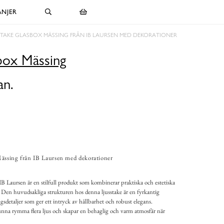
NJER
STAKE GLASBOX MÄSSING FRÅN IB LAURSEN MED DEKORATIONER
box Mässing
an.
ässing från IB Laursen med dekorationer
B Laursen är en stilfull produkt som kombinerar praktiska och estetiska
t. Den huvudsakliga strukturen hos denna ljusstake är en fyrkantig
sdetaljer som ger ett intryck av hållbarhet och robust elegans.
unna rymma flera ljus och skapar en behaglig och varm atmosfär när