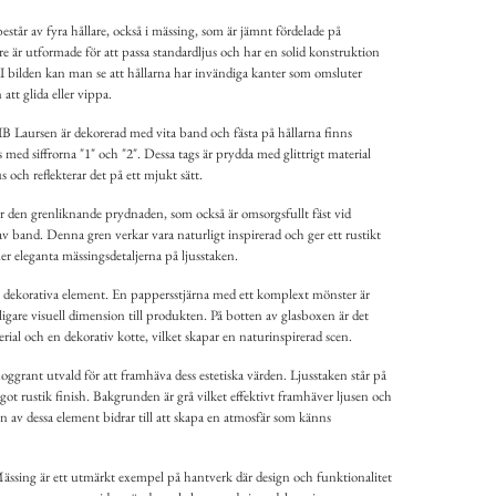
estår av fyra hållare, också i mässing, som är jämnt fördelade på
e är utformade för att passa standardljus och har en solid konstruktion
. I bilden kan man se att hållarna har invändiga kanter som omsluter
att glida eller vippa.
B Laursen är dekorerad med vita band och fästa på hållarna finns
med siffrorna "1" och "2". Dessa tags är prydda med glittrigt material
s och reflekterar det på ett mjukt sätt.
r den grenliknande prydnaden, som också är omsorgsfullt fäst vid
 band. Denna gren verkar vara naturligt inspirerad och ger ett rustikt
er eleganta mässingsdetaljerna på ljusstaken.
e dekorativa element. En pappersstjärna med ett komplext mönster är
rligare visuell dimension till produkten. På botten av glasboxen är det
ial och en dekorativ kotte, vilket skapar en naturinspirerad scen.
rant utvald för att framhäva dess estetiska värden. Ljusstaken står på
got rustik finish. Bakgrunden är grå vilket effektivt framhäver ljusen och
av dessa element bidrar till att skapa en atmosfär som känns
ässing är ett utmärkt exempel på hantverk där design och funktionalitet