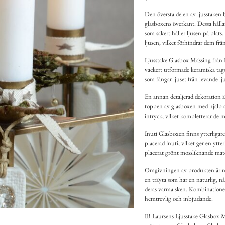
Den översta delen av ljusstaken b
glasboxens överkant. Dessa hållar
som säkert håller ljusen på plats
ljusen, vilket förhindrar dem från 
Ljusstake Glasbox Mässing från I
vackert utformade keramiska tags 
som fångar ljuset från levande lju
En annan detaljerad dekoration ä
toppen av glasboxen med hjälp av
intryck, vilket kompletterar de m
Inuti Glasboxen finns ytterligar
placerad inuti, vilket ger en ytte
placerat grönt mossliknande mater
Omgivningen av produkten är nogg
en träyta som har en naturlig, nå
deras varma sken. Kombinationen 
hemtrevlig och inbjudande.
IB Laursens Ljusstake Glasbox M