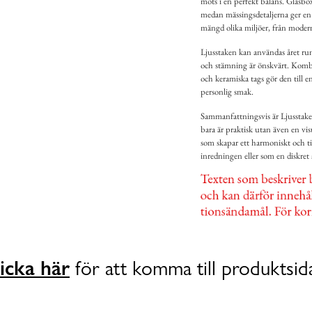
möts i en perfekt balans. Glasbox
medan mässingsdetaljerna ger en
mängd olika miljöer, från modern
Ljusstaken kan användas året runt 
och stämning är önskvärt. Kombi
och keramiska tags gör den till e
personlig smak.
Sammanfattningsvis är Ljusstak
bara är praktisk utan även en vis
som skapar ett harmoniskt och ti
inredningen eller som en diskret a
icka här
för att komma till produktsid