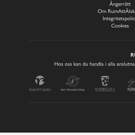
Ångerrätt
Om RumAttÄlska
Integritetspoli
Cookies
R
Hos oss kan du handla i alla anslutna