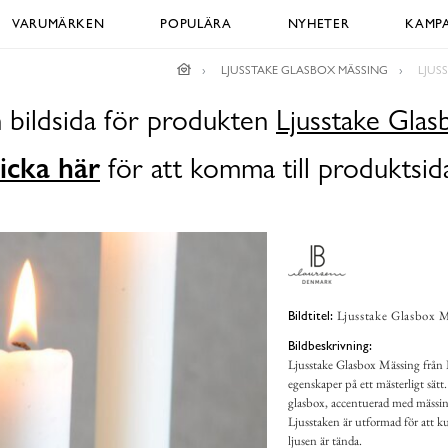
VARUMÄRKEN
POPULÄRA
NYHETER
KAMPA
LJUSSTAKE GLASBOX MÄSSING
LJUS
 bildsida för produkten
Ljusstake Glas
icka här
för att komma till produktsid
Ljusstake Glasbox M
Bildtitel:
Bildbeskrivning:
Ljusstake Glasbox Mässing från I
egenskaper på ett mästerligt sät
glasbox, accentuerad med mässing
Ljusstaken är utformad för att k
ljusen är tända.