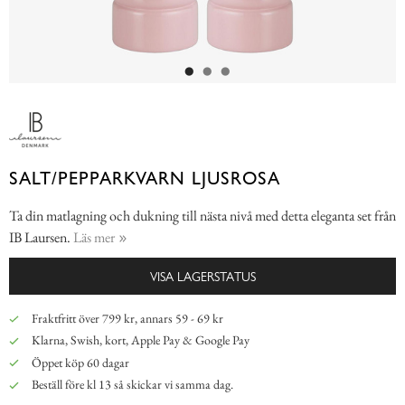
SALT/PEPPARKVARN LJUSROSA
Ta din matlagning och dukning till nästa nivå med detta eleganta set från
IB Laursen.
Läs mer
VISA LAGERSTATUS
Fraktfritt över 799 kr, annars 59 - 69 kr
Klarna, Swish, kort, Apple Pay & Google Pay
Öppet köp 60 dagar
Beställ före kl 13 så skickar vi samma dag.