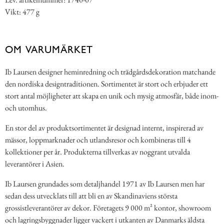
Vikt: 477 g
OM VARUMÄRKET
Ib Laursen designer heminredning och trädgårdsdekoration matchande
den nordiska designtraditionen. Sortimentet är stort och erbjuder ett
stort antal möjligheter att skapa en unik och mysig atmosfär, både inom-
och utomhus.
En stor del av produktsortimentet är designad internt, inspirerad av
mässor, loppmarknader och utlandsresor och kombineras till 4
kollektioner per år. Produkterna tillverkas av noggrant utvalda
leverantörer i Asien.
Ib Laursen grundades som detaljhandel 1971 av Ib Laursen men har
sedan dess utvecklats till att bli en av Skandinaviens största
grossistleverantörer av dekor. Företagets 9 000 m² kontor, showroom
och lagringsbyggnader ligger vackert i utkanten av Danmarks äldsta