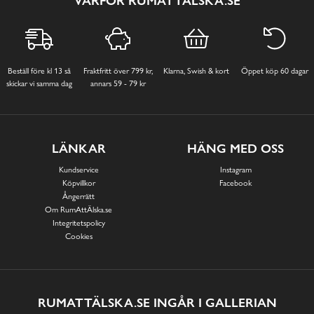
VARFÖR RUMATTÄLSKA.SE
Beställ före kl 13 så
Fraktfritt över 799 kr,
Klarna, Swish & kort
Öppet köp 60 dagar
skickar vi samma dag
annars 59 - 79 kr
LÄNKAR
HÄNG MED OSS
Kundservice
Instagram
Köpvillkor
Facebook
Ångerrätt
Om RumAttÄlska.se
Integritetspolicy
Cookies
RUMATTÄLSKA.SE INGÅR I GALLERIAN