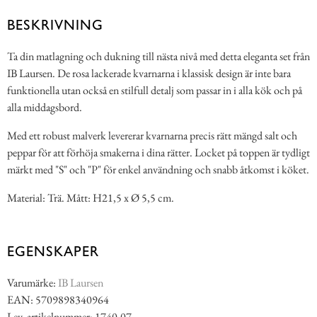
BESKRIVNING
Ta din matlagning och dukning till nästa nivå med detta eleganta set från
IB Laursen. De rosa lackerade kvarnarna i klassisk design är inte bara
funktionella utan också en stilfull detalj som passar in i alla kök och på
alla middagsbord.
Med ett robust malverk levererar kvarnarna precis rätt mängd salt och
peppar för att förhöja smakerna i dina rätter. Locket på toppen är tydligt
märkt med "S" och "P" för enkel användning och snabb åtkomst i köket.
Material: Trä. Mått: H21,5 x Ø 5,5 cm.
EGENSKAPER
Varumärke:
IB Laursen
EAN: 5709898340964
Lev. artikelnummer: 1740-07