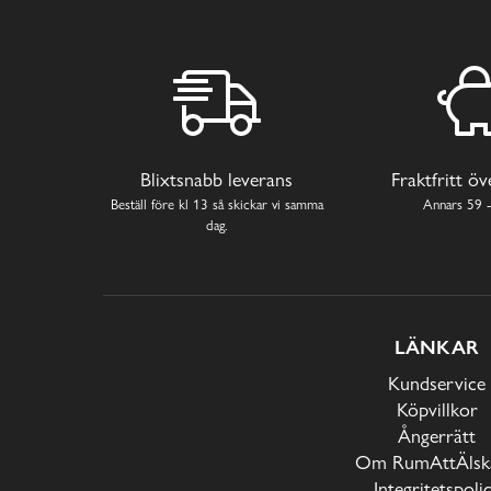
Blixtsnabb leverans
Fraktfritt ö
Beställ före kl 13 så skickar vi samma
Annars 59 -
dag.
LÄNKAR
Kundservice
Köpvillkor
Ångerrätt
Om RumAttÄlska
Integritetspoli