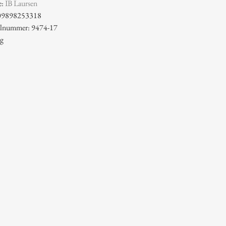
e:
IB Laursen
09898253318
kelnummer: 9474-17
 g