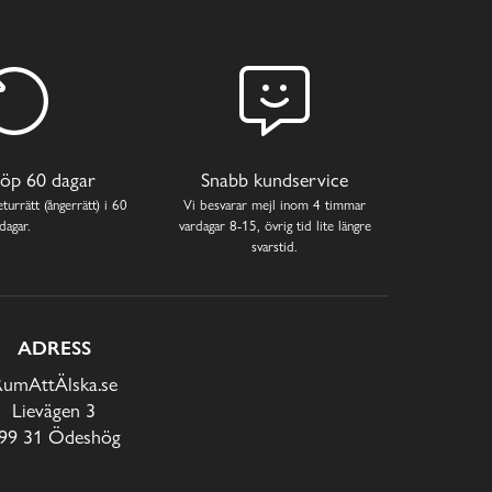
öp 60 dagar
Snabb kundservice
turrätt (ångerrätt) i 60
Vi besvarar mejl inom 4 timmar
dagar.
vardagar 8-15, övrig tid lite längre
svarstid.
ADRESS
RumAttÄlska.se
Lievägen 3
99 31 Ödeshög