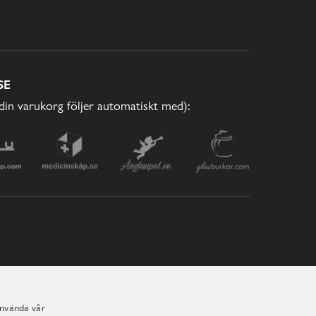
SE
(din varukorg följer automatiskt med):
använda vår