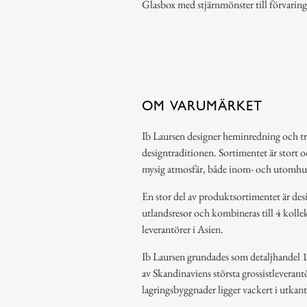
Glasbox med stjärnmönster till förvaring
OM VARUMÄRKET
Ib Laursen designer heminredning och t
designtraditionen. Sortimentet är stort o
mysig atmosfär, både inom- och utomhu
En stor del av produktsortimentet är des
utlandsresor och kombineras till 4 kollek
leverantörer i Asien.
Ib Laursen grundades som detaljhandel 19
av Skandinaviens största grossistlevera
lagringsbyggnader ligger vackert i utkan