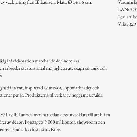
 av vackra ting från IB Laursen. Mått: Ø 14 x 6 cm.
Varumärk
EAN: 57
Lev. arti
Vikt: 329
rädgårdsdekoration matchande den nordiska
ch erbjuder ett stort antal möjligheter att skapa en unik och
s.
ignad internt, inspirerad av mässor, loppmarknader och
tioner per år. Produkterna tillverkas av noggrant utvalda
71 av Ib Laursen men har sedan dess utvecklats till att bli en
ntörer av dekor. Företagets 9 000 m² kontor, showroom och
ten av Danmarks äldsta stad, Ribe.