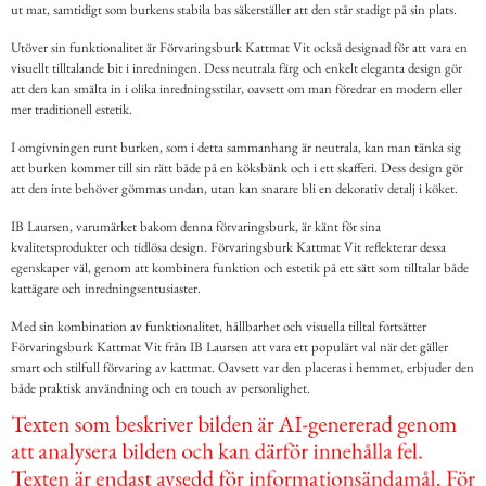
ut mat, samtidigt som burkens stabila bas säkerställer att den står stadigt på sin plats.
Utöver sin funktionalitet är Förvaringsburk Kattmat Vit också designad för att vara en
visuellt tilltalande bit i inredningen. Dess neutrala färg och enkelt eleganta design gör
att den kan smälta in i olika inredningsstilar, oavsett om man föredrar en modern eller
mer traditionell estetik.
I omgivningen runt burken, som i detta sammanhang är neutrala, kan man tänka sig
att burken kommer till sin rätt både på en köksbänk och i ett skafferi. Dess design gör
att den inte behöver gömmas undan, utan kan snarare bli en dekorativ detalj i köket.
IB Laursen, varumärket bakom denna förvaringsburk, är känt för sina
kvalitetsprodukter och tidlösa design. Förvaringsburk Kattmat Vit reflekterar dessa
egenskaper väl, genom att kombinera funktion och estetik på ett sätt som tilltalar både
kattägare och inredningsentusiaster.
Med sin kombination av funktionalitet, hållbarhet och visuella tilltal fortsätter
Förvaringsburk Kattmat Vit från IB Laursen att vara ett populärt val när det gäller
smart och stilfull förvaring av kattmat. Oavsett var den placeras i hemmet, erbjuder den
både praktisk användning och en touch av personlighet.