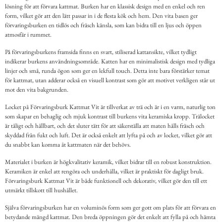
lösning för att förvara kattmat. Burken har en klassisk design med en enkel och ren
form, vilket gör att den lätt passar in i de flesta kök och hem. Den vita basen ger
förvaringsburken en tidlös och fräsch känsla, som kan bidra till en ljus och öppen
atmosfär i rummet.
På förvaringsburkens framsida finns en svart, stiliserad kattansikte, vilket tydligt
indikerar burkens användningsområde. Katten har en minimalistisk design med tydliga
linjer och små, runda ögon som ger en lekfull touch. Detta inte bara förstärker temat
för kattmat, utan adderar också en visuell kontrast som gör att motivet verkligen står ut
mot den vita bakgrunden.
Locket på Förvaringsburk Kattmat Vit är tillverkat av trä och är i en varm, naturlig ton
som skapar en behaglig och mjuk kontrast till burkens vita keramiska kropp. Trälocket
är tåligt och hållbart, och det sluter tätt för att säkerställa att maten hålls fräsch och
skyddad från fukt och luft. Det är också enkelt att lyfta på och av locket, vilket gör att
du snabbt kan komma åt kattmaten när det behövs.
Materialet i burken är högkvalitativ keramik, vilket bidrar till en robust konstruktion.
Keramiken är enkel att rengöra och underhålla, vilket är praktiskt för dagligt bruk.
Förvaringsburk Kattmat Vit är både funktionell och dekorativ, vilket gör den till ett
utmärkt tillskott till hushållet.
Själva förvaringsburken har en voluminös form som ger gott om plats för att förvara en
betydande mängd kattmat. Den breda öppningen gör det enkelt att fylla på och hämta