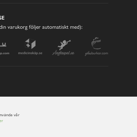
SE
(din varukorg följer automatiskt med):
använda vår
er