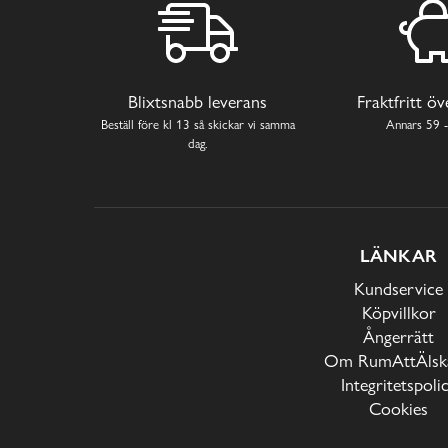
Blixtsnabb leverans
Fraktfritt ö
Beställ före kl 13 så skickar vi samma
Annars 59 -
dag.
LÄNKAR
Kundservice
Köpvillkor
Ångerrätt
Om RumAttÄlska
Integritetspoli
Cookies