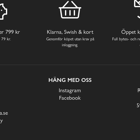
ver 799 kr
Klarna, Swish & kort
Öppet k
 79 kr.
Genomför köpet utan krav på
Full bytes- och re
inloggning.
HÄNG MED OSS
Instagram
Facebook
5
.se
cy