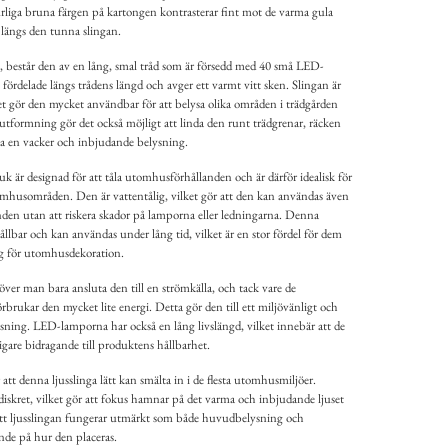
iga bruna färgen på kartongen kontrasterar fint mot de varma gula
längs den tunna slingan.
an, består den av en lång, smal tråd som är försedd med 40 små LED-
rdelade längs trådens längd och avger ett varmt vitt sken. Slingan är
ket gör den mycket användbar för att belysa olika områden i trädgården
 utformning gör det också möjligt att linda den runt trädgrenar, räcken
apa en vacker och inbjudande belysning.
är designad för att tåla utomhusförhållanden och är därför idealisk för
omhusområden. Den är vattentålig, vilket gör att den kan användas även
anden utan att riskera skador på lamporna eller ledningarna. Denna
hållbar och kan användas under lång tid, vilket är en stor fördel för dem
g för utomhusdekoration.
över man bara ansluta den till en strömkälla, och tack vare de
brukar den mycket lite energi. Detta gör den till ett miljövänligt och
ning. LED-lamporna har också en lång livslängd, vilket innebär att de
ligare bidragande till produktens hållbarhet.
tt denna ljusslinga lätt kan smälta in i de flesta utomhusmiljöer.
iskret, vilket gör att fokus hamnar på det varma och inbjudande ljuset
tt ljusslingan fungerar utmärkt som både huvudbelysning och
de på hur den placeras.