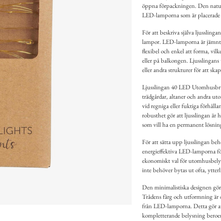
öppna förpackningen. Den naturl
LED-lamporna som är placerade 
För att beskriva själva ljussling
lampor. LED-lamporna är jämnt fö
flexibel och enkel att forma, vil
eller på balkongen. Ljusslingans
eller andra strukturer för att sk
Ljusslingan 40 LED Utomhusbruk 
trädgårdar, altaner och andra ut
vid regniga eller fuktiga förhåll
robusthet gör att ljusslingan är 
som vill ha en permanent lösnin
För att sätta upp ljusslingan beh
energieffektiva LED-lamporna för
ekonomiskt val för utomhusbelys
inte behöver bytas ut ofta, ytter
Den minimalistiska designen gör a
Trådens färg och utformning är d
från LED-lamporna. Detta gör a
kompletterande belysning beroen