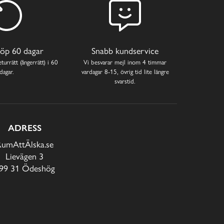
öp 60 dagar
Snabb kundservice
turrätt (ångerrätt) i 60
Vi besvarar mejl inom 4 timmar
dagar.
vardagar 8-15, övrig tid lite längre
svarstid.
ADRESS
RumAttÄlska.se
Lievägen 3
99 31 Ödeshög