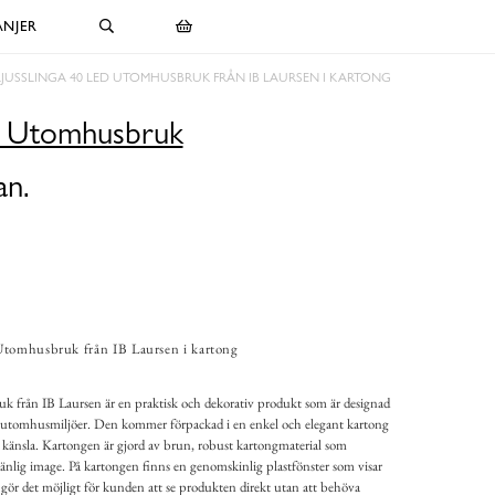
NJER
LJUSSLINGA 40 LED UTOMHUSBRUK FRÅN IB LAURSEN I KARTONG
D Utomhusbruk
an.
Utomhusbruk från IB Laursen i kartong
 från IB Laursen är en praktisk och dekorativ produkt som är designad
 i utomhusmiljöer. Den kommer förpackad i en enkel och elegant kartong
 känsla. Kartongen är gjord av brun, robust kartongmaterial som
änlig image. På kartongen finns en genomskinlig plastfönster som visar
et gör det möjligt för kunden att se produkten direkt utan att behöva