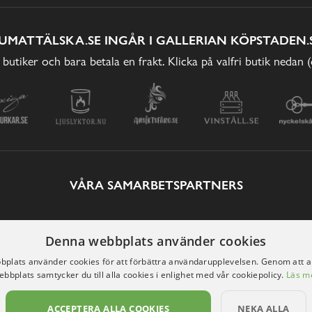
UMATTÄLSKA.SE INGÅR I GALLERIAN KÖPSTADEN.
 butiker och bara betala en frakt. Klicka på valfri butik nedan 
VÅRA SAMARBETSPARTNERS
Denna webbplats använder cookies
plats använder cookies för att förbättra användarupplevelsen. Genom att 
ebbplats samtycker du till alla cookies i enlighet med vår cookiepolicy.
Läs m
ACCEPTERA ALLA COOKIES
NEKA ALLA