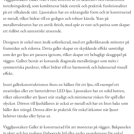
inredningsdetalj, som kombinerar både estetik och praktisk funktionalitet
på ett tilltalande sätt. Ljusstaken har en rektangulär form och är konstruerad
av metall, vilket bidrar till en gedigen och robust känsla. Ytan på
metallstrukturen har en antik finish, med spår av rost och patina som skapar
ett tidlöst och autentiskt utseende.
Designen är enkel men ändå sofistikerad, med ett gallerliknande mönster på
framsidan och sidorna. Detta galler skapar en skyddande effekt samtidigt
som det ger ljus att passera igenom, vilket skapar ett behagligt skuggspel på
väggen. Gallret består av korsande diagonala metallstänger som möts i
symmetriska punkter, vilket bidrar till en harmonisk och balanserad visuell
effekt.
Inuti gallrekonstruktionen finns en hållare för ett ljus, till exempel ett
stearinljus eller ett batteridrivet LED-ljus. Ljusstaken har en solid botten,
vilket säkerställer att ljuset står stadigt och minimerar risken för spill eller
olyckor. Dörren till ljushållaren är också av metall och har en liten hake som
håller den stängd. Denna dörr är praktisk för enkel åtkomst när ljuset
behöver tändas eller bytas ut.
Väggljusstaken Galler är konstruerad för att monteras på väggen. Bakpanelen
är platt och har troligen förborrade hål eller andra anordningar för enkel