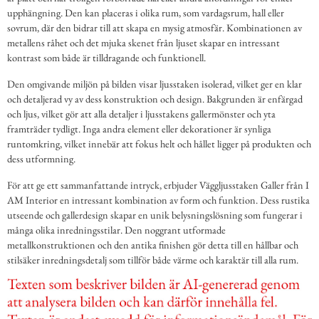
upphängning. Den kan placeras i olika rum, som vardagsrum, hall eller
sovrum, där den bidrar till att skapa en mysig atmosfär. Kombinationen av
metallens råhet och det mjuka skenet från ljuset skapar en intressant
kontrast som både är tilldragande och funktionell.
Den omgivande miljön på bilden visar ljusstaken isolerad, vilket ger en klar
och detaljerad vy av dess konstruktion och design. Bakgrunden är enfärgad
och ljus, vilket gör att alla detaljer i ljusstakens gallermönster och yta
framträder tydligt. Inga andra element eller dekorationer är synliga
runtomkring, vilket innebär att fokus helt och hållet ligger på produkten och
dess utformning.
För att ge ett sammanfattande intryck, erbjuder Väggljusstaken Galler från I
AM Interior en intressant kombination av form och funktion. Dess rustika
utseende och gallerdesign skapar en unik belysningslösning som fungerar i
många olika inredningsstilar. Den noggrant utformade
metallkonstruktionen och den antika finishen gör detta till en hållbar och
stilsäker inredningsdetalj som tillför både värme och karaktär till alla rum.