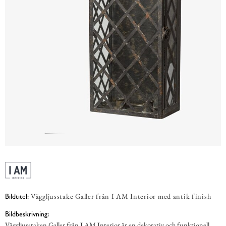
Väggljusstake Galler från I AM Interior med antik finish
Bildtitel:
Bildbeskrivning:
Väggljusstaken Galler från I AM Interior är en dekorativ och funktionell