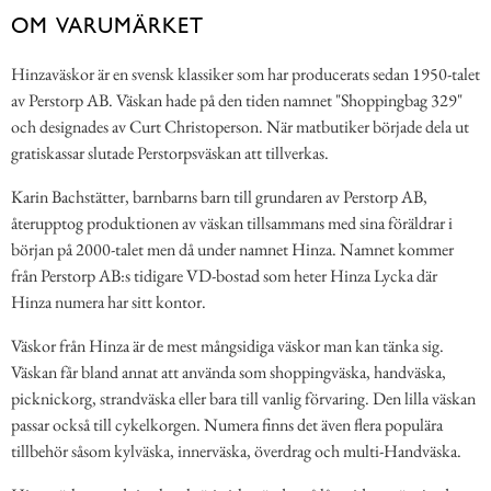
OM VARUMÄRKET
Hinzaväskor är en svensk klassiker som har producerats sedan 1950-talet
av Perstorp AB. Väskan hade på den tiden namnet "Shoppingbag 329"
och designades av Curt Christoperson. När matbutiker började dela ut
gratiskassar slutade Perstorpsväskan att tillverkas.
Karin Bachstätter, barnbarns barn till grundaren av Perstorp AB,
återupptog produktionen av väskan tillsammans med sina föräldrar i
början på 2000-talet men då under namnet Hinza. Namnet kommer
från Perstorp AB:s tidigare VD-bostad som heter Hinza Lycka där
Hinza numera har sitt kontor.
Väskor från Hinza är de mest mångsidiga väskor man kan tänka sig.
Väskan får bland annat att använda som shoppingväska, handväska,
picknickorg, strandväska eller bara till vanlig förvaring. Den lilla väskan
passar också till cykelkorgen. Numera finns det även flera populära
tillbehör såsom kylväska, innerväska, överdrag och multi-Handväska.