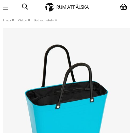
Hinza
Väskor
Bad och uteliv