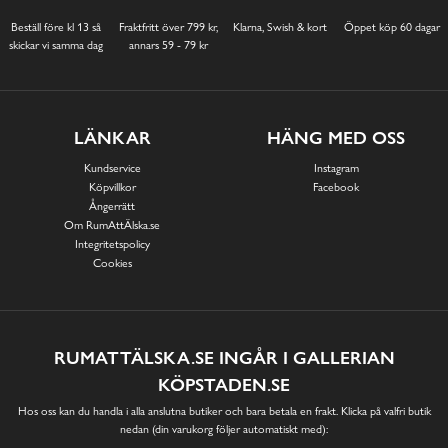
Beställ före kl 13 så
Fraktfritt över 799 kr,
Klarna, Swish & kort
Öppet köp 60 dagar
skickar vi samma dag
annars 59 - 79 kr
LÄNKAR
HÄNG MED OSS
Kundservice
Instagram
Köpvillkor
Facebook
Ångerrätt
Om RumAttÄlska.se
Integritetspolicy
Cookies
RUMATTÄLSKA.SE INGÅR I GALLERIAN
KÖPSTADEN.SE
Hos oss kan du handla i alla anslutna butiker och bara betala en frakt. Klicka på valfri butik
nedan (din varukorg följer automatiskt med):