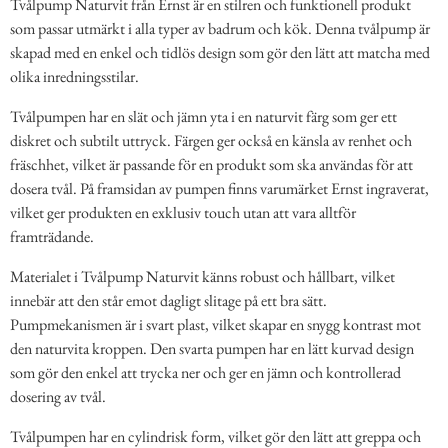
Tvålpump Naturvit från Ernst är en stilren och funktionell produkt
som passar utmärkt i alla typer av badrum och kök. Denna tvålpump är
skapad med en enkel och tidlös design som gör den lätt att matcha med
olika inredningsstilar.
Tvålpumpen har en slät och jämn yta i en naturvit färg som ger ett
diskret och subtilt uttryck. Färgen ger också en känsla av renhet och
fräschhet, vilket är passande för en produkt som ska användas för att
dosera tvål. På framsidan av pumpen finns varumärket Ernst ingraverat,
vilket ger produkten en exklusiv touch utan att vara alltför
framträdande.
Materialet i Tvålpump Naturvit känns robust och hållbart, vilket
innebär att den står emot dagligt slitage på ett bra sätt.
Pumpmekanismen är i svart plast, vilket skapar en snygg kontrast mot
den naturvita kroppen. Den svarta pumpen har en lätt kurvad design
som gör den enkel att trycka ner och ger en jämn och kontrollerad
dosering av tvål.
Tvålpumpen har en cylindrisk form, vilket gör den lätt att greppa och