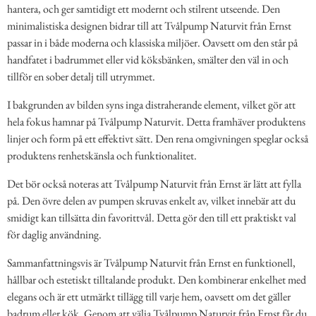
hantera, och ger samtidigt ett modernt och stilrent utseende. Den
minimalistiska designen bidrar till att Tvålpump Naturvit från Ernst
passar in i både moderna och klassiska miljöer. Oavsett om den står på
handfatet i badrummet eller vid köksbänken, smälter den väl in och
tillför en sober detalj till utrymmet.
I bakgrunden av bilden syns inga distraherande element, vilket gör att
hela fokus hamnar på Tvålpump Naturvit. Detta framhäver produktens
linjer och form på ett effektivt sätt. Den rena omgivningen speglar också
produktens renhetskänsla och funktionalitet.
Det bör också noteras att Tvålpump Naturvit från Ernst är lätt att fylla
på. Den övre delen av pumpen skruvas enkelt av, vilket innebär att du
smidigt kan tillsätta din favorittvål. Detta gör den till ett praktiskt val
för daglig användning.
Sammanfattningsvis är Tvålpump Naturvit från Ernst en funktionell,
hållbar och estetiskt tilltalande produkt. Den kombinerar enkelhet med
elegans och är ett utmärkt tillägg till varje hem, oavsett om det gäller
badrum eller kök. Genom att välja Tvålpump Naturvit från Ernst får du