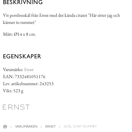
BESKRIVNING
Vit porslinsskål från Ernst med det kända citatet "Här sitter jag och
känner in rummet"
Mått: Ø14 x 8 cm.
EGENSKAPER
Varumärke:
Ernst
EAN: 7332481051176
Lev. artikelnummer: 243253
Vikt: 523 g
VARUMÄRKEN
ERNST
SKÅL CITAT RUMMET