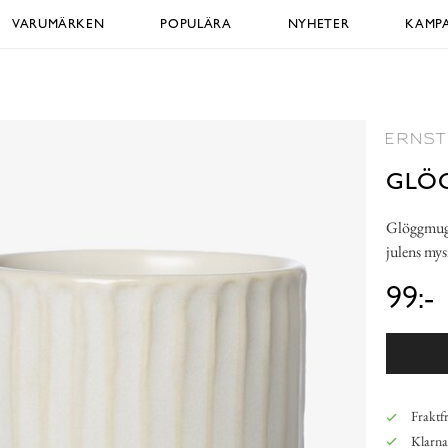
VARUMÄRKEN
POPULÄRA
NYHETER
KAMPA
GLÖ
Glöggmugg 
julens mys
99:-
Fraktfr
Klarna,