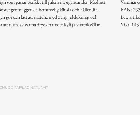
n som passar perfekt till julens mysiga stunder. Med sitt
Varumärk
önster ger muggen en hemtrevlig känsla och håller din
EAN: 73
rgen gör den lätt att matcha med övrig juldukning och
Lev. arti
 att njuta av varma drycker under kyliga vinterkvällar.
Vikt: 143
GMUGG RÄFFLAD NATURVIT