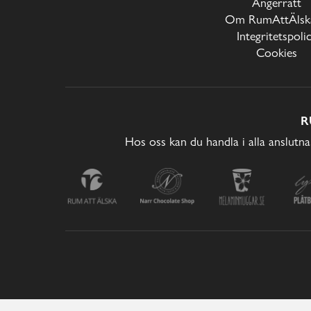
Ångerrätt
Om RumAttÄlska
Integritetspoli
Cookies
R
Hos oss kan du handla i alla anslutna