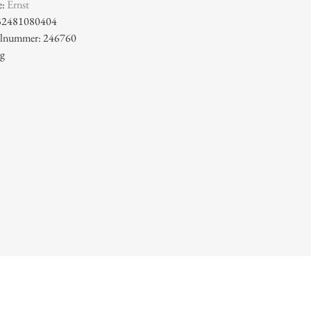
e:
Ernst
32481080404
kelnummer: 246760
 g