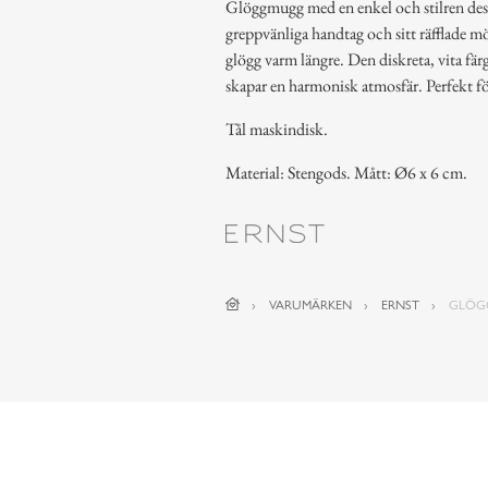
Glöggmugg med en enkel och stilren desig
greppvänliga handtag och sitt räfflade m
glögg varm längre. Den diskreta, vita fä
skapar en harmonisk atmosfär. Perfekt för
Tål maskindisk.
Material: Stengods. Mått: Ø6 x 6 cm.
VARUMÄRKEN
ERNST
GLÖG