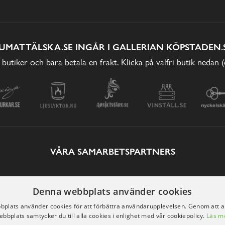
UMATTÄLSKA.SE INGÅR I GALLERIAN KÖPSTADEN.
 butiker och bara betala en frakt. Klicka på valfri butik nedan 
VÅRA SAMARBETSPARTNERS
Denna webbplats använder cookies
plats använder cookies för att förbättra användarupplevelsen. Genom att 
ebbplats samtycker du till alla cookies i enlighet med vår cookiepolicy.
Läs m