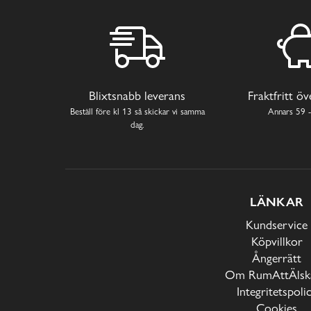
Blixtsnabb leverans
Fraktfritt ö
Beställ före kl 13 så skickar vi samma
Annars 59 -
dag.
LÄNKAR
Kundservice
Köpvillkor
Ångerrätt
Om RumAttÄlska
Integritetspoli
Cookies