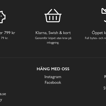
ver 799 kr
Klarna, Swish & kort
Öppet k
 79 kr.
Genomför köpet utan krav på
Full bytes- och re
inloggning.
HÄNG MED OSS
Instagram
Facebook
5
.se
cy