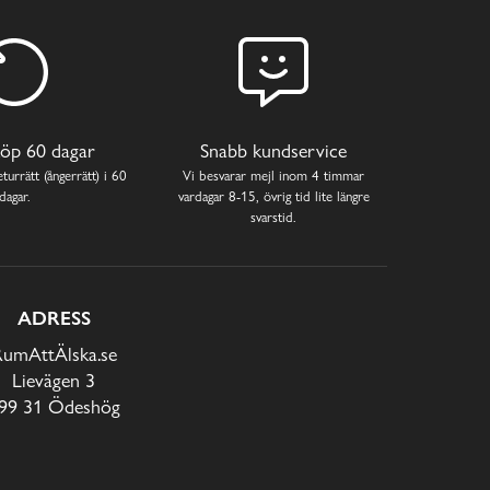
öp 60 dagar
Snabb kundservice
turrätt (ångerrätt) i 60
Vi besvarar mejl inom 4 timmar
dagar.
vardagar 8-15, övrig tid lite längre
svarstid.
ADRESS
RumAttÄlska.se
Lievägen 3
99 31 Ödeshög