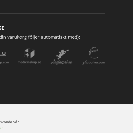
SE
(din varukorg följer automatiskt med):
använda vår
er