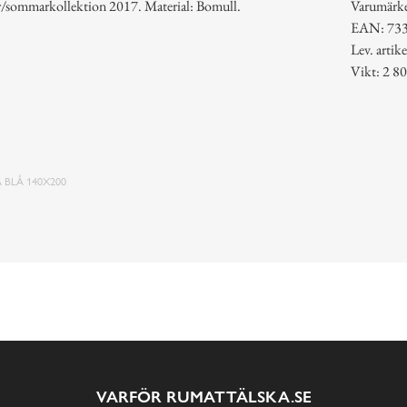
vår/sommarkollektion 2017. Material: Bomull.
Varumärk
EAN: 73
Lev. arti
Vikt: 2 80
 BLÅ 140X200
VARFÖR RUMATTÄLSKA.SE