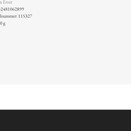
e:
Ernst
32481062899
kelnummer: 115327
0 g