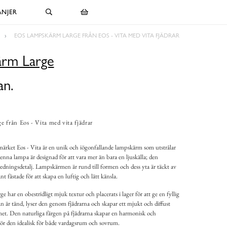
NJER
EOS LAMPSKÄRM LARGE FRÅN EOS - VITA MED VITA FJÄDRAR
rm Large
an.
 från Eos - Vita med vita fjädrar
rket Eos - Vita är en unik och iögonfallande lampskärm som utstrålar
enna lampa är designad för att vara mer än bara en ljuskälla; den
redningsdetalj. Lampskärmen är rund till formen och dess yta är täckt av
t fästade för att skapa en luftig och lätt känsla.
har en obestridligt mjuk textur och placerats i lager för att ge en fyllig
 är tänd, lyser den genom fjädrarna och skapar ett mjukt och diffust
met. Den naturliga färgen på fjädrarna skapar en harmonisk och
 gör den idealisk för både vardagsrum och sovrum.