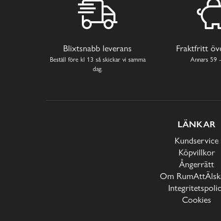
Blixtsnabb leverans
Fraktfritt ö
Beställ före kl 13 så skickar vi samma
Annars 59 -
dag.
LÄNKAR
Kundservice
Köpvillkor
Ångerrätt
Om RumAttÄlska
Integritetspoli
Cookies