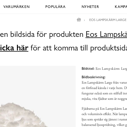
VARUMÄRKEN
POPULÄRA
NYHETER
KAMPA
EOS LAMPSKÄRM LARGE
 en bildsida för produkten
Eos Lampskä
icka här
för att komma till produktsid
Eos Lampskärm Large
Bildtitel:
Bildbeskrivning:
Eos Lampskärm Large från varumä
en förfinad känsla i varje hem. D
fungerar också som en stilfull in
mjuka, vita fjädrar som är noggran
Fjädrarna på Eos Lampskärm Large 
och voluminös effekt. När lampan
ljus som sprider sig jämnt i rum
balanserad ljusspridning, vilket