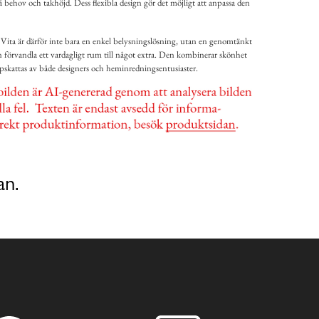
å behov och takhöjd. Dess flexibla design gör det möjligt att anpassa den
Vita är därför inte bara en enkel belysningslösning, utan en genomtänkt
 förvandla ett vardagligt rum till något extra. Den kombinerar skönhet
pskattas av både designers och heminredningsentusiaster.
an.