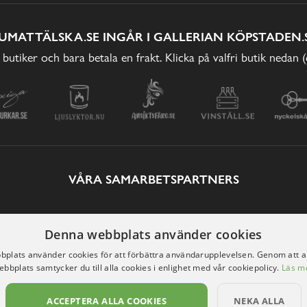
UMATTÄLSKA.SE INGÅR I GALLERIAN KÖPSTADEN.
 butiker och bara betala en frakt. Klicka på valfri butik nedan 
VÅRA SAMARBETSPARTNERS
Denna webbplats använder cookies
plats använder cookies för att förbättra användarupplevelsen. Genom att 
ebbplats samtycker du till alla cookies i enlighet med vår cookiepolicy.
Läs m
ACCEPTERA ALLA COOKIES
NEKA ALLA