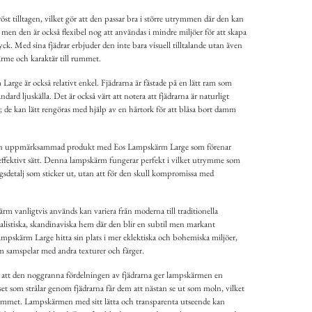
t tilltagen, vilket gör att den passar bra i större utrymmen där den kan
men den är också flexibel nog att användas i mindre miljöer för att skapa
yck. Med sina fjädrar erbjuder den inte bara visuell tilltalande utan även
ärme och karaktär till rummet.
arge är också relativt enkel. Fjädrarna är fästade på en lätt ram som
dard ljuskälla. Det är också värt att notera att fjädrarna är naturligt
; de kan lätt rengöras med hjälp av en hårtork för att blåsa bort damm
t en uppmärksammad produkt med Eos Lampskärm Large som förenar
t effektivt sätt. Denna lampskärm fungerar perfekt i vilket utrymme som
ngsdetalj som sticker ut, utan att för den skull kompromissa med
 vanligtvis används kan variera från moderna till traditionella
malistiska, skandinaviska hem där den blir en subtil men markant
pskärm Large hitta sin plats i mer eklektiska och bohemiska miljöer,
m samspelar med andra texturer och färger.
gt att den noggranna fördelningen av fjädrarna ger lampskärmen en
set som strålar genom fjädrarna får dem att nästan se ut som moln, vilket
ummet. Lampskärmen med sitt lätta och transparenta utseende kan