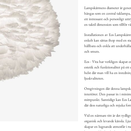
Lampskärmens diameter är generös
hängas som en central taklampa, 
ett intressant och personligt uttr
en taktil dimension som tillför v
Installationen av Eos Lampskärm L
enkelt kan sättas ihop med en stan
hållbara och enkla att underhålla
och smuts.
Eos - Vita har verkligen skapa
estetik och funktionalitet på et
helst där man vill ha en inredni
ljuskvaliteten.
Omgivningen där denna lampskärm
interiörer. Den passar in i mini
mittpunkt. Samtidigt kan Eos Lam
där dess naturliga och mjuka for
Vid en närmare titt är det tydli
organisk och levande känsla. Lju
skapar en lugnande atmosfär i r