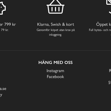
ver 799 kr
Klarna, Swish & kort
Öppet k
 79 kr.
Genomför köpet utan krav på
Full bytes- och re
inloggning.
HÄNG MED OSS
Instagram
Facebook
5
.se
cy