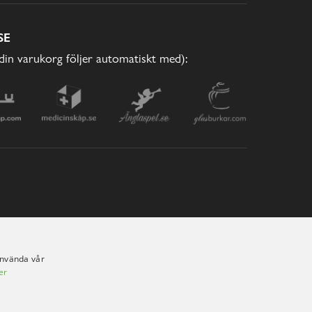
SE
(din varukorg följer automatiskt med):
använda vår
er