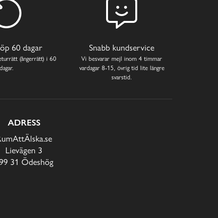
öp 60 dagar
Snabb kundservice
turrätt (ångerrätt) i 60
Vi besvarar mejl inom 4 timmar
dagar.
vardagar 8-15, övrig tid lite längre
svarstid.
ADRESS
RumAttÄlska.se
Lievägen 3
99 31 Ödeshög