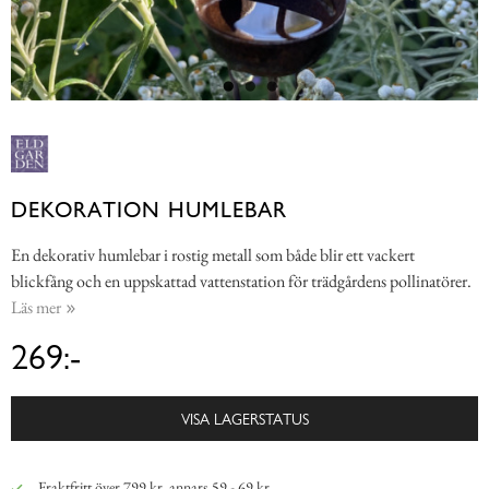
DEKORATION HUMLEBAR
En dekorativ humlebar i rostig metall som både blir ett vackert
blickfång och en uppskattad vattenstation för trädgårdens pollinatörer.
Läs mer
269:-
VISA LAGERSTATUS
Fraktfritt över 799 kr, annars 59 - 69 kr