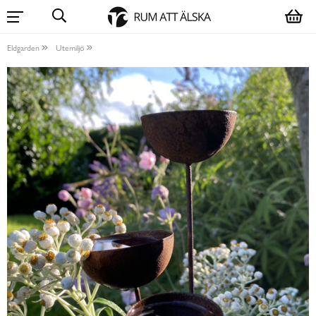
Eldgarden
Utemiljö