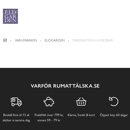
VARUMÄRKEN
ELDGARDEN
DEKORATION HUMLEBAR
VARFÖR RUMATTÄLSKA.SE
Beställ före kl 13 så
Fraktfritt över 799 kr,
Klarna, Swish & kort
Öppet köp 60 dagar
skickar vi samma dag
annars 59 - 79 kr