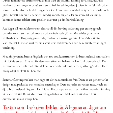
Dixies ramitablett brunmelerad är inte bara en praktisk lösning för att skydda ditt
matbord utan fungerar också som en stilfull inredningsdetalj. Den är perfekt för både
formella och informella dukningar och kan kombineras med olika typer av porslin och
glas. Oavsett om du planerar en middag med familjen eller en större tillställning,
kommer denna tablett sätta pricken över i:et på din bordsdukning.
Att lägga till ramitabletter som denna till din borduppsättning ger en snygg och
praktisk touch som uppskattas av både värdar och gäster. Materialet garanterar
hållbarhet och långvarig prestanda, medan den naturliga estetiken förblir tidlös.
Varumärket Dixie är känt för sina kvalitetsprodukter, och denna ramitablett är inget
undantag.
Med sin jordnära bruna färgskala och robusta konstruktion är brunmelerad ramitablett
från Dixie ett utmärkt val för dem som söker en balans mellan funktion och stil. Den
harmoniserar enkelt med olika dekorationer och dukningsteman, vilket gör den till ett
mångsidigt tillskott till hemmet.
Sammanfattningsvis kan man säga att denna ramitablett från Dixie är en genomtänkt
design med praktiska och estetiska egenskaper. Den erbjuder en vacker textur och en
djup brunmelerad färg som kan bidra till att skapa en varm och välkomnande stämning
vid varje måltid. Ramitablettens mångsidighet och hållbarhet gör den till ett
oumbärligt inslag i varje hem.