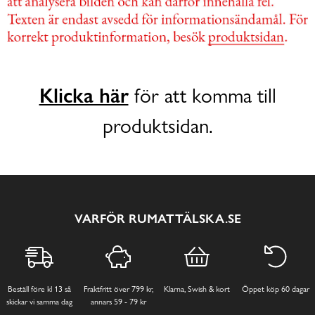
Klicka här
för att komma till
produktsidan.
VARFÖR RUMATTÄLSKA.SE
Beställ före kl 13 så
Fraktfritt över 799 kr,
Klarna, Swish & kort
Öppet köp 60 dagar
skickar vi samma dag
annars 59 - 79 kr