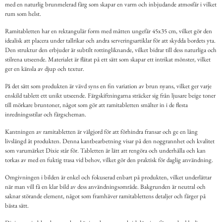
med en naturlig brunmelerad färg som skapar en varm och inbjudande atmosfär i vilket
rum som helst.
Ramitabletten har en rektangulär form med måtten ungefär 45x35 cm, vilket gör den
idealisk att placera under tallrikar och andra serveringsartiklar för att skydda bordets yta.
Den struktur den erbjuder är subtilt rottingliknande, vilket bidrar till dess naturliga och
stilrena utseende. Materialet är flätat på ett sätt som skapar ett intrikat mönster, vilket
ger en känsla av djup och textur.
På det sätt som produkten är vävd syns en fin variation av brun nyans, vilket ger varje
enskild tablett ett unikt utseende. Färgskiftningarna sträcker sig från ljusare beige toner
till mörkare bruntoner, något som gör att ramitabletten smälter in i de flesta
inredningsstilar och färgscheman.
Kantningen av ramitabletten är välgjord för att förhindra fransar och ge en lång
livslängd åt produkten. Denna kantbearbetning visar på den noggrannhet och kvalitet
som varumärket Dixie står för. Tabletten är lätt att rengöra och underhålla och kan
torkas av med en fuktig trasa vid behov, vilket gör den praktisk för daglig användning.
Omgivningen i bilden är enkel och fokuserad enbart på produkten, vilket underlättar
när man vill få en klar bild av dess användningsområde. Bakgrunden är neutral och
saknar störande element, något som framhäver ramitablettens detaljer och färger på
bästa sätt.