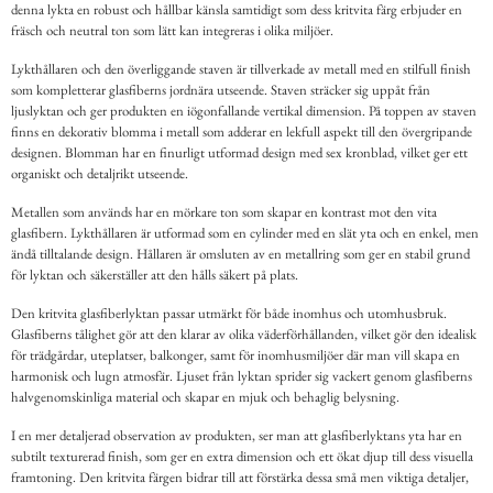
denna lykta en robust och hållbar känsla samtidigt som dess kritvita färg erbjuder en
fräsch och neutral ton som lätt kan integreras i olika miljöer.
Lykthållaren och den överliggande staven är tillverkade av metall med en stilfull finish
som kompletterar glasfiberns jordnära utseende. Staven sträcker sig uppåt från
ljuslyktan och ger produkten en iögonfallande vertikal dimension. På toppen av staven
finns en dekorativ blomma i metall som adderar en lekfull aspekt till den övergripande
designen. Blomman har en finurligt utformad design med sex kronblad, vilket ger ett
organiskt och detaljrikt utseende.
Metallen som används har en mörkare ton som skapar en kontrast mot den vita
glasfibern. Lykthållaren är utformad som en cylinder med en slät yta och en enkel, men
ändå tilltalande design. Hållaren är omsluten av en metallring som ger en stabil grund
för lyktan och säkerställer att den hålls säkert på plats.
Den kritvita glasfiberlyktan passar utmärkt för både inomhus och utomhusbruk.
Glasfiberns tålighet gör att den klarar av olika väderförhållanden, vilket gör den idealisk
för trädgårdar, uteplatser, balkonger, samt för inomhusmiljöer där man vill skapa en
harmonisk och lugn atmosfär. Ljuset från lyktan sprider sig vackert genom glasfiberns
halvgenomskinliga material och skapar en mjuk och behaglig belysning.
I en mer detaljerad observation av produkten, ser man att glasfiberlyktans yta har en
subtilt texturerad finish, som ger en extra dimension och ett ökat djup till dess visuella
framtoning. Den kritvita färgen bidrar till att förstärka dessa små men viktiga detaljer,