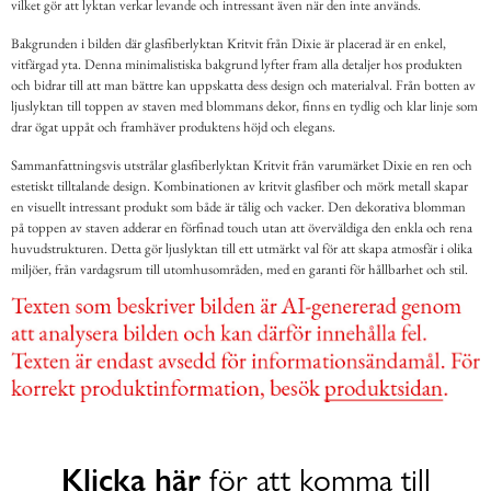
vilket gör att lyktan verkar levande och intressant även när den inte används.
Bakgrunden i bilden där glasfiberlyktan Kritvit från Dixie är placerad är en enkel,
vitfärgad yta. Denna minimalistiska bakgrund lyfter fram alla detaljer hos produkten
och bidrar till att man bättre kan uppskatta dess design och materialval. Från botten av
ljuslyktan till toppen av staven med blommans dekor, finns en tydlig och klar linje som
drar ögat uppåt och framhäver produktens höjd och elegans.
Sammanfattningsvis utstrålar glasfiberlyktan Kritvit från varumärket Dixie en ren och
estetiskt tilltalande design. Kombinationen av kritvit glasfiber och mörk metall skapar
en visuellt intressant produkt som både är tålig och vacker. Den dekorativa blomman
på toppen av staven adderar en förfinad touch utan att överväldiga den enkla och rena
huvudstrukturen. Detta gör ljuslyktan till ett utmärkt val för att skapa atmosfär i olika
miljöer, från vardagsrum till utomhusområden, med en garanti för hållbarhet och stil.
Klicka här
för att komma till