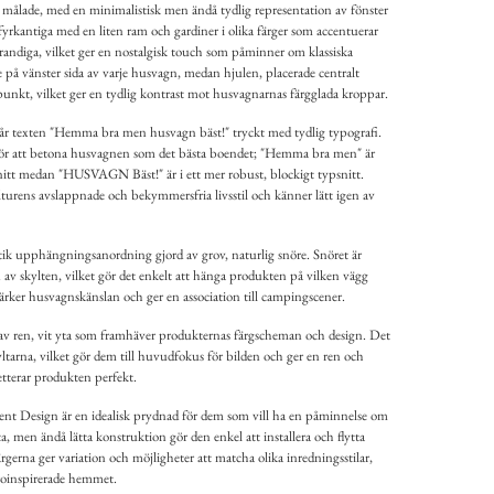
 målade, med en minimalistisk men ändå tydlig representation av fönster
fyrkantiga med en liten ram och gardiner i olika färger som accentuerar
 randiga, vilket ger en nostalgisk touch som påminner om klassiska
 på vänster sida av varje husvagn, medan hjulen, placerade centralt
tpunkt, vilket ger en tydlig kontrast mot husvagnarnas färgglada kroppar.
 står texten "Hemma bra men husvagn bäst!" tryckt med tydlig typografi.
ar för att betona husvagnen som det bästa boendet; "Hemma bra men" är
psnitt medan "HUSVAGN Bäst!" är i ett mer robust, blockigt typsnitt.
urens avslappnade och bekymmersfria livsstil och känner lätt igen av
stik upphängningsanordning gjord av grov, naturlig snöre. Snöret är
 av skylten, vilket gör det enkelt att hänga produkten på vilken vägg
tärker husvagnskänslan och ger en association till campingscener.
av ren, vit yta som framhäver produkternas färgscheman och design. Det
ltarna, vilket gör dem till huvudfokus för bilden och ger en ren och
tterar produkten perfekt.
rent Design är en idealisk prydnad för dem som vill ha en påminnelse om
a, men ändå lätta konstruktion gör den enkel att installera och flytta
ärgerna ger variation och möjligheter att matcha olika inredningsstilar,
troinspirerade hemmet.