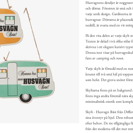
Husvagnens detaljer är noggrant
och dörrar. Fönstren är små och 
varje unik design. Gardinerna är
husvagnar. Dörrarna är placerade
nedtill, är svarta med en vit mit
På den vita delen av varje skylt
Texten är delad i två olika stil
skrivna i ett elegant kursivt ty
Denna text visar på husvagnskult
fans av camping och resor.
Varje skylt är försedd med en ru
knutet till två små hål på toppen
som helst. Det grova snöret förs
Skyltarna finns på en bakgrund 
finns inga andra föremål nära sky
minimalistisk estetik som komple
Skylt - Husvagn Bäst från Diffe
sina äventyr på hjul. Dess robust
efter behov. De tre tillgängliga f
från det moderna till det mer re