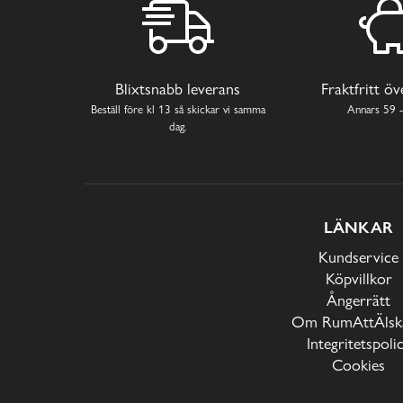
Blixtsnabb leverans
Fraktfritt ö
Beställ före kl 13 så skickar vi samma
Annars 59 -
dag.
LÄNKAR
Kundservice
Köpvillkor
Ångerrätt
Om RumAttÄlska
Integritetspoli
Cookies