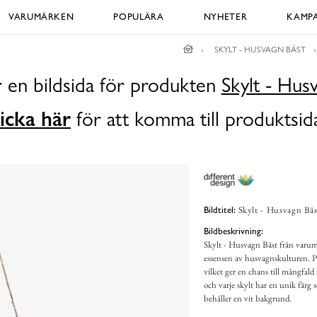
VARUMÄRKEN
POPULÄRA
NYHETER
KAMPA
SKYLT - HUSVAGN BÄST
r en bildsida för produkten
Skylt - Hus
icka här
för att komma till produktsid
Skylt - Husvagn Bäst
Bildtitel:
Bildbeskrivning:
Skylt - Husvagn Bäst från varum
essensen av husvagnskulturen. Pr
vilket ger en chans till mångfal
och varje skylt har en unik fär
behåller en vit bakgrund.