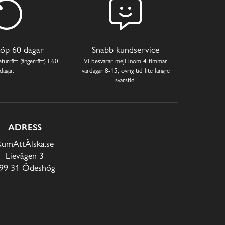
öp 60 dagar
Snabb kundservice
turrätt (ångerrätt) i 60
Vi besvarar mejl inom 4 timmar
dagar.
vardagar 8-15, övrig tid lite längre
svarstid.
ADRESS
RumAttÄlska.se
Lievägen 3
99 31 Ödeshög