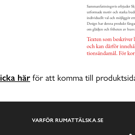
Sammanfattningsvis erbjuder Sky
utformade motiv och starka budska
individuellt val och möjliggör et
Design har denna produkt fångat
om glädjen och friheten av husva
icka här
för att komma till produktsid
VARFÖR RUMATTÄLSKA.SE