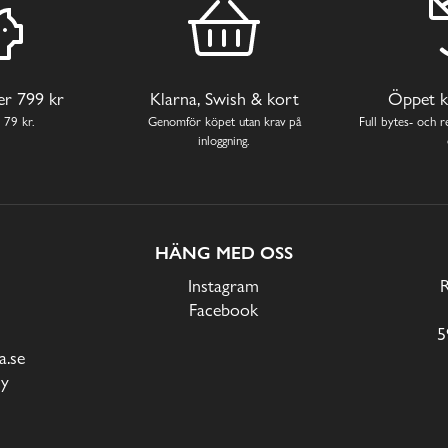
ver 799 kr
Klarna, Swish & kort
Öppet k
 79 kr.
Genomför köpet utan krav på
Full bytes- och re
inloggning.
HÄNG MED OSS
Instagram
Facebook
5
.se
cy