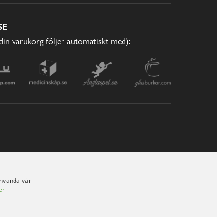
SE
(din varukorg följer automatiskt med):
använda vår
er