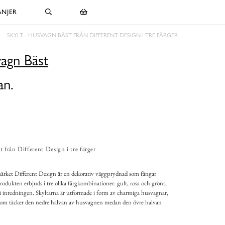
NJER
SKYLT - HUSVAGN BÄST FRÅN DIFFERENT DESIGN I TRE FÄRGER
vagn Bäst
an.
 från Different Design i tre färger
ärket Different Design är en dekorativ väggprydnad som fångar
odukten erbjuds i tre olika färgkombinationer: gult, rosa och grönt,
d i inredningen. Skyltarna är utformade i form av charmiga husvagnar,
g som täcker den nedre halvan av husvagnen medan den övre halvan