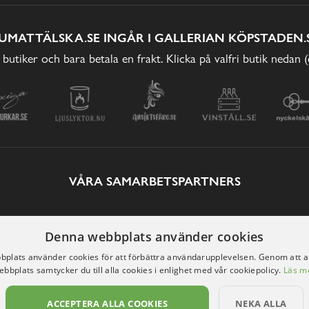
UMATTÄLSKA.SE INGÅR I GALLERIAN KÖPSTADEN.
 butiker och bara betala en frakt. Klicka på valfri butik nedan 
VÅRA SAMARBETSPARTNERS
Denna webbplats använder cookies
plats använder cookies för att förbättra användarupplevelsen. Genom att 
ebbplats samtycker du till alla cookies i enlighet med vår cookiepolicy.
Läs m
ACCEPTERA ALLA COOKIES
NEKA ALLA