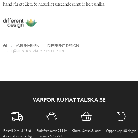
hand får ett äkta & naturligt utseende samt är helt unika.
VARUMÄRKEN
DIFFERENT DESIGN
FJÄRIL STICK VÄLKOMMEN SMIDE
VARFÖR RUMATTÄLSKA.SE
Beställ före kl 13 så
Fraktfritt över 799 kr,
Klarna, Swish & kort
Öppet köp 60 dagar
skickar vi samma dag
annars 59 - 79 kr