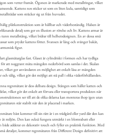
 ögon som vetter framåt. Ögonen är markerade med metallringar, vilket
t utseende. Kattens nos sticker ut som en liten kula, samtidigt som
talltrådar som sträcker sig ut från huvudet.
hålig plåtkonstruktion som är hållbar och väderbeständig. Halsen är
liknande detalj som ger en illusion av rörelse och liv. Kattens armar är
en tunn metallstång, vilket bidrar till helhetsdesignen. En av dessa små
tassar som pryder kattens fötter. Svansen är lång och svänger bakåt,
harmonisk figur.
klart glasmätarglas fast. Glaset är cylindriskt i formen och har tydliga
r för att noggrant mäta mängden nederbörd som samlas i det. Skalan
meter, vilket ger användaren en möjlighet att enkelt läsa av mängden
 och tålig, vilket gör det möjligt att stå pall i olika väderförhållanden.
nna regnmätare är dess delbara design. Stången som håller katten och
delar, vilket gör det enkelt att förvara eller transportera produkten när
nstruktionen ser till att de olika delarna kan monteras ihop igen utan
egnmätaren står stabilt när den är placerad i marken.
ätare bäst kommer till sin rätt är i en trädgård eller yard där den kan
v åt miljön. Den kan också fungera utmärkt i en blomrabatt eller
n både adderar en dekorativ touch och fyller en praktisk funktion. Med
a små detaljer, kommer regnmätaren från Different Design definitivt att