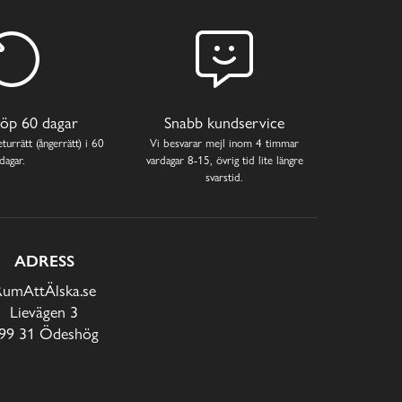
öp 60 dagar
Snabb kundservice
turrätt (ångerrätt) i 60
Vi besvarar mejl inom 4 timmar
dagar.
vardagar 8-15, övrig tid lite längre
svarstid.
ADRESS
RumAttÄlska.se
Lievägen 3
99 31 Ödeshög