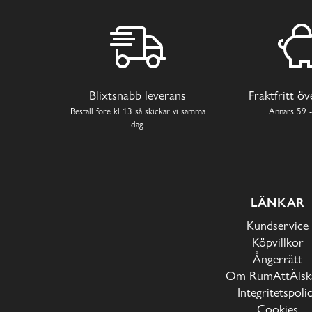
Blixtsnabb leverans
Fraktfritt ö
Beställ före kl 13 så skickar vi samma
Annars 59 -
dag.
LÄNKAR
Kundservice
Köpvillkor
Ångerrätt
Om RumAttÄlska
Integritetspoli
Cookies