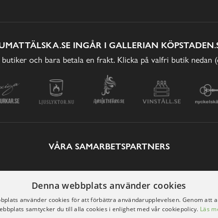
UMATTÄLSKA.SE INGÅR I GALLERIAN KÖPSTADEN.
 butiker och bara betala en frakt. Klicka på valfri butik nedan 
VÅRA SAMARBETSPARTNERS
Denna webbplats använder cookies
plats använder cookies för att förbättra användarupplevelsen. Genom att 
ebbplats samtycker du till alla cookies i enlighet med vår cookiepolicy.
Läs m