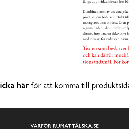
fånga uppmärksamheten hos både 
Kombinationen av det detaljrika 
produkt som både är estetiskt til
mätarglaset visar att detta är en 
regnmängden i din utomhusmiljö.
därmed inte bara ett dekorativt in
med intresse för väder och natur.
icka här
för att komma till produktsid
VARFÖR RUMATTÄLSKA.SE