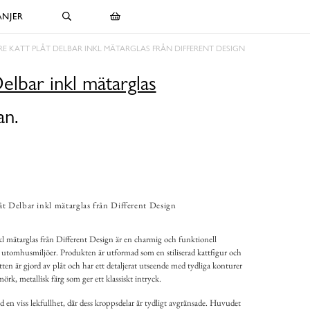
NJER
E KATT PLÅT DELBAR INKL MÄTARGLAS FRÅN DIFFERENT DESIGN
elbar inkl mätarglas
an.
t Delbar inkl mätarglas från Different Design
l mätarglas från Different Design är en charmig och funktionell
 utomhusmiljöer. Produkten är utformad som en stiliserad kattfigur och
atten är gjord av plåt och har ett detaljerat utseende med tydliga konturer
örk, metallisk färg som ger ett klassiskt intryck.
en viss lekfullhet, där dess kroppsdelar är tydligt avgränsade. Huvudet