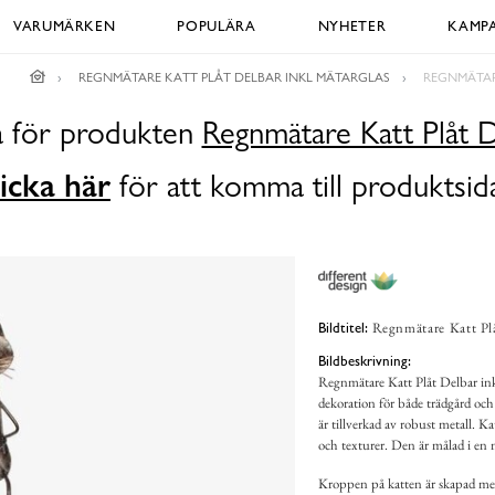
VARUMÄRKEN
POPULÄRA
NYHETER
KAMPA
REGNMÄTARE KATT PLÅT DELBAR INKL MÄTARGLAS
REGNMÄTAR
da för produkten
Regnmätare Katt Plåt D
icka här
för att komma till produktsid
Regnmätare Katt Plå
Bildtitel:
Bildbeskrivning:
Regnmätare Katt Plåt Delbar ink
dekoration för både trädgård och
är tillverkad av robust metall. K
och texturer. Den är målad i en m
Kroppen på katten är skapad med 