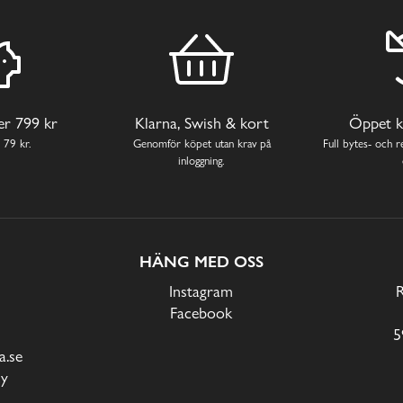
ver 799 kr
Klarna, Swish & kort
Öppet k
 79 kr.
Genomför köpet utan krav på
Full bytes- och re
inloggning.
HÄNG MED OSS
Instagram
Facebook
5
.se
cy