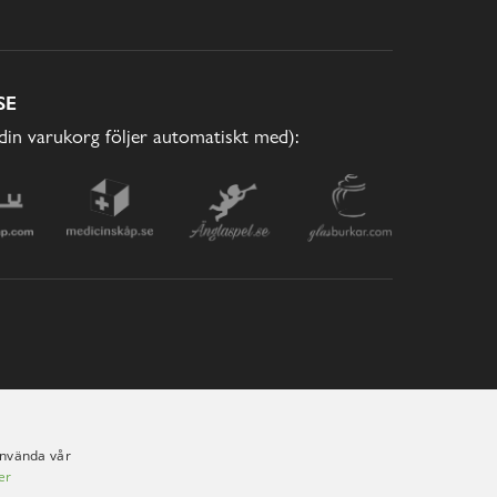
SE
(din varukorg följer automatiskt med):
använda vår
er