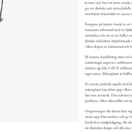
är runt och har två stora, runda
ger ett distinkt och uttrycksfull
morrhåren framträder av tunna me
Kroppen på katten består av en i
intressant utformad med en fjäder
utsträckta och ser ut att hålla i 
detaljer inkluderar hjärtformade 
vilket skapar en balanserad och 
På kattens metallstång sitter ett 
markeringar angivna i millimete
sträcker sig från 5 till 35 milli
regnvatten. Mätarglaset är hållbar
En annan praktisk aspekt med de
mätarglaset kan delas upp i flera 
den inte används. Den robusta ko
problem, vilket säkerställer att r
Omgivningen där denna katt regnm
sticka upp från marken och ge li
bredvid en trädgårdsgång, där de
sin distinkta design och alla sin