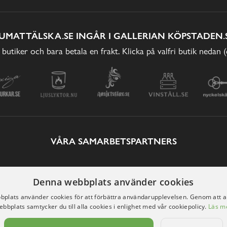
UMATTÄLSKA.SE INGÅR I GALLERIAN KÖPSTADEN.
 butiker och bara betala en frakt. Klicka på valfri butik nedan 
VÅRA SAMARBETSPARTNERS
Denna webbplats använder cookies
plats använder cookies för att förbättra användarupplevelsen. Genom att 
ebbplats samtycker du till alla cookies i enlighet med vår cookiepolicy.
Läs m