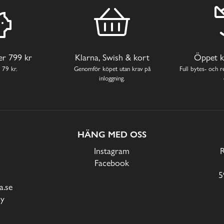
ver 799 kr
Klarna, Swish & kort
Öppet k
 79 kr.
Genomför köpet utan krav på
Full bytes- och re
inloggning.
HÄNG MED OSS
Instagram
Facebook
5
.se
cy