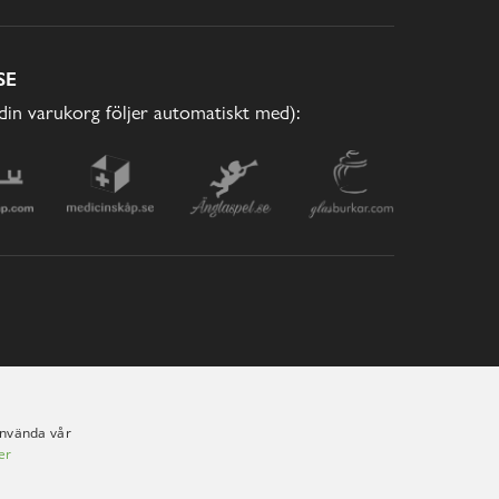
SE
(din varukorg följer automatiskt med):
använda vår
er