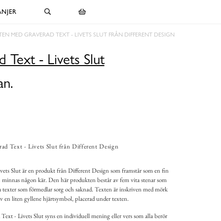
NJER
STEN MED GRAVERAD TEXT - LIVETS SLUT FRÅN DIFFERENT DESIGN
 Text - Livets Slut
an.
ad Text - Livets Slut från Different Design
vets Slut är en produkt från Different Design som framstår som en fin
h minnas någon kär. Den här produkten består av fem vita stenar som
a texter som förmedlar sorg och saknad. Texten är inskriven med mörk
av en liten gyllene hjärtsymbol, placerad under texten.
ext - Livets Slut syns en individuell mening eller vers som alla berör