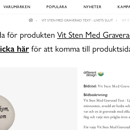
VARUMÄRKEN
POPULÄRA
NYHETER
KAMPA
VIT STEN MED GRAVERAD TEXT - LIVETS SLUT
VIT 
ida för produkten
Vit Sten Med Graverad
icka här
för att komma till produktsid
Vit Sten Med Graver
Bildtitel:
Bildbeskrivning:
Vit Sten Med Graverad Text - Li
minnessten, avsedd att hedra oc
var och en är graverade med olik
färg och varje sten präglas även 
För varje Vit Sten Med Graverad T