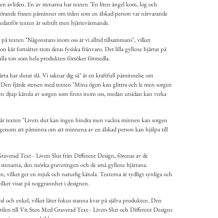
en avliden. En av stenarna har texten "En liten ängel kom, log och
örande frasen påminner om tiden som en älskad person var närvarande
edanför texten är subtilt men hjärtevärmande.
på texten "Någonstans inom oss är vi alltid tillsammans", vilket
kär fortsätter trots deras fysiska frånvaro. Det lilla gyllene hjärtat på
fulla ton som hela produkten försöker förmedla.
ta har slutat slå. Vi saknar dig så" är en kraftfull påminnelse om
. Den fjärde stenen med texten "Mina ögon kan glittra och le men sorgen
r en djup känsla av sorgen som finns inom oss, medan utsidan kan verka
bär texten "Livets slut kan ingen hindra men vackra minnen kan sorgen
t genom att påminna om att minnena av en älskad person kan hjälpa till
verad Text - Livets Slut från Different Design, förenas av de
tenarna, den mörka graveringen och de små gyllene hjärtana.
en, vilket ger en mjuk och naturlig känsla. Texterna är tydligt synliga och
ilket visar på noggrannhet i designen.
 och enkel, vilket låter fokus stanna kvar på själva produkten. Den
stilen till Vit Sten Med Graverad Text - Livets Slut och Different Designs