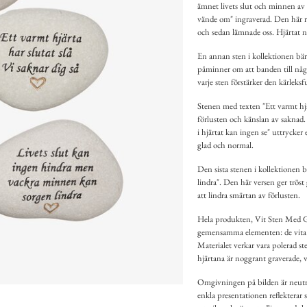
ämnet livets slut och minnen av 
vände om" ingraverad. Den här r
och sedan lämnade oss. Hjärtat n
En annan sten i kollektionen bär 
påminner om att banden till någon 
varje sten förstärker den kärleks
Stenen med texten "Ett varmt hjär
förlusten och känslan av saknad
i hjärtat kan ingen se" uttrycke
glad och normal.
Den sista stenen i kollektionen 
lindra". Den här versen ger trös
att lindra smärtan av förlusten.
Hela produkten, Vit Sten Med Gra
gemensamma elementen: de vita s
Materialet verkar vara polerad st
hjärtana är noggrant graverade, v
Omgivningen på bilden är neutral
enkla presentationen reflekterar 