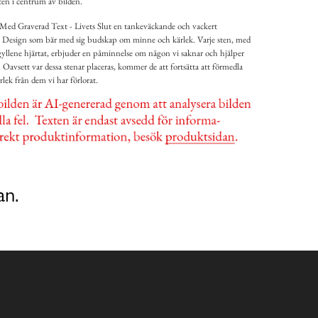
kten i centrum av bilden.
Med Graverad Text - Livets Slut en tankeväckande och vackert
t Design som bär med sig budskap om minne och kärlek. Varje sten, med
 gyllene hjärtat, erbjuder en påminnelse om någon vi saknar och hjälper
. Oavsett var dessa stenar placeras, kommer de att fortsätta att förmedla
rlek från dem vi har förlorat.
an.