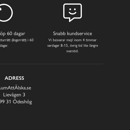
öp 60 dagar
Snabb kundservice
turrätt (ångerrätt) i 60
Vi besvarar mejl inom 4 timmar
dagar.
vardagar 8-15, övrig tid lite längre
svarstid.
ADRESS
RumAttÄlska.se
Lievägen 3
99 31 Ödeshög