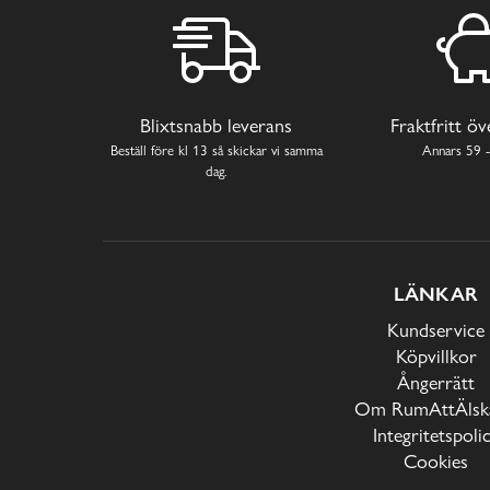
Blixtsnabb leverans
Fraktfritt ö
Beställ före kl 13 så skickar vi samma
Annars 59 -
dag.
LÄNKAR
Kundservice
Köpvillkor
Ångerrätt
Om RumAttÄlska
Integritetspoli
Cookies