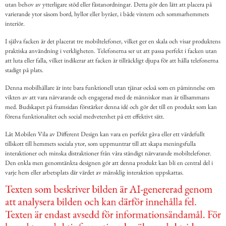
utan behov av ytterligare stöd eller fästanordningar. Detta gör den lätt att placera på
varierande ytor såsom bord, hyllor eller byråer, i både vintern och sommarhemmets
interiör.
I själva facken är det placerat tre mobiltelefoner, vilket ger en skala och visar produktens
praktiska användning i verkligheten. Telefonerna ser ut att passa perfekt i facken utan
att luta eller falla, vilket indikerar att facken är tillräckligt djupa för att hålla telefonerna
stadigt på plats.
Denna mobilhållare är inte bara funktionell utan tjänar också som en påminnelse om
vikten av att vara närvarande och engagerad med de människor man är tillsammans
med. Budskapet på framsidan förstärker denna idé och gör det till en produkt som kan
förena funktionalitet och social medvetenhet på ett effektivt sätt.
Låt Mobilen Vila av Different Design kan vara en perfekt gåva eller ett värdefullt
tillskott till hemmets sociala ytor, som uppmuntrar till att skapa meningsfulla
interaktioner och minska distraktioner från våra ständigt närvarande mobiltelefoner.
Den enkla men genomtänkta designen gör att denna produkt kan bli en central del i
varje hem eller arbetsplats där värdet av mänsklig interaktion uppskattas.