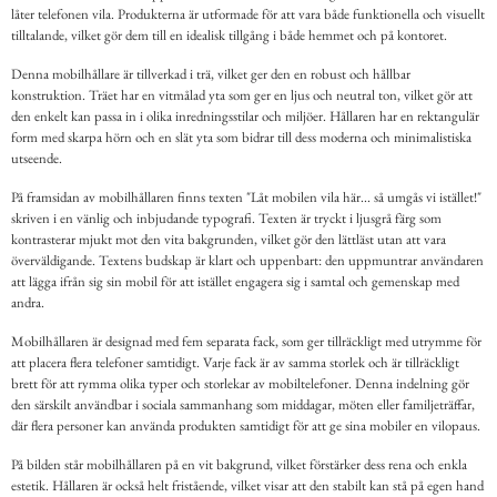
låter telefonen vila. Produkterna är utformade för att vara både funktionella och visuellt
tilltalande, vilket gör dem till en idealisk tillgång i både hemmet och på kontoret.
Denna mobilhållare är tillverkad i trä, vilket ger den en robust och hållbar
konstruktion. Träet har en vitmålad yta som ger en ljus och neutral ton, vilket gör att
den enkelt kan passa in i olika inredningsstilar och miljöer. Hållaren har en rektangulär
form med skarpa hörn och en slät yta som bidrar till dess moderna och minimalistiska
utseende.
På framsidan av mobilhållaren finns texten "Låt mobilen vila här... så umgås vi istället!"
skriven i en vänlig och inbjudande typografi. Texten är tryckt i ljusgrå färg som
kontrasterar mjukt mot den vita bakgrunden, vilket gör den lättläst utan att vara
överväldigande. Textens budskap är klart och uppenbart: den uppmuntrar användaren
att lägga ifrån sig sin mobil för att istället engagera sig i samtal och gemenskap med
andra.
Mobilhållaren är designad med fem separata fack, som ger tillräckligt med utrymme för
att placera flera telefoner samtidigt. Varje fack är av samma storlek och är tillräckligt
brett för att rymma olika typer och storlekar av mobiltelefoner. Denna indelning gör
den särskilt användbar i sociala sammanhang som middagar, möten eller familjeträffar,
där flera personer kan använda produkten samtidigt för att ge sina mobiler en vilopaus.
På bilden står mobilhållaren på en vit bakgrund, vilket förstärker dess rena och enkla
estetik. Hållaren är också helt fristående, vilket visar att den stabilt kan stå på egen hand