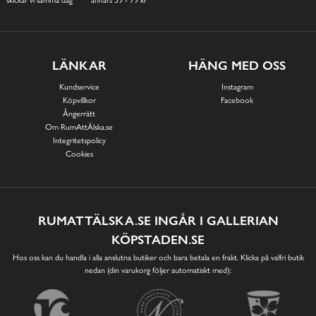
skickar vi samma dag
annars 59 - 79 kr
LÄNKAR
HÄNG MED OSS
Kundservice
Instagram
Köpvillkor
Facebook
Ångerrätt
Om RumAttÄlska.se
Integritetspolicy
Cookies
RUMATTÄLSKA.SE INGÅR I GALLERIAN
KÖPSTADEN.SE
Hos oss kan du handla i alla anslutna butiker och bara betala en frakt. Klicka på valfri butik
nedan (din varukorg följer automatiskt med):