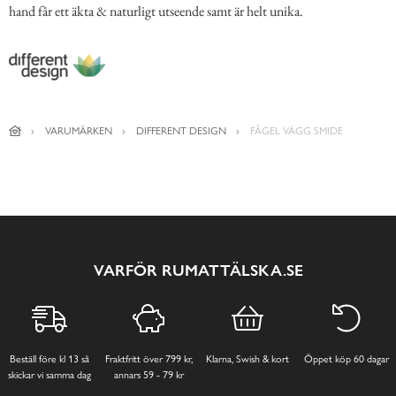
hand får ett äkta & naturligt utseende samt är helt unika.
VARUMÄRKEN
DIFFERENT DESIGN
FÅGEL VÄGG SMIDE
VARFÖR RUMATTÄLSKA.SE
Beställ före kl 13 så
Fraktfritt över 799 kr,
Klarna, Swish & kort
Öppet köp 60 dagar
skickar vi samma dag
annars 59 - 79 kr