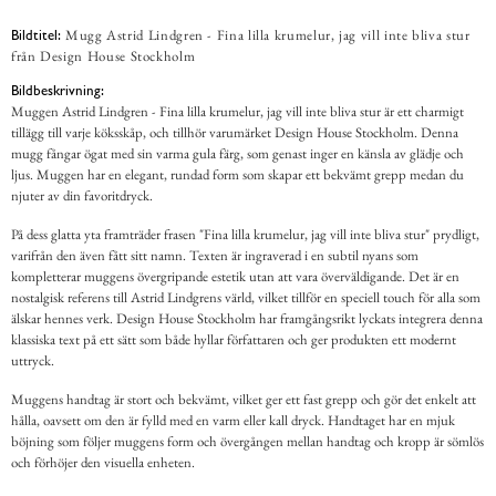
Mugg Astrid Lindgren - Fina lilla krumelur, jag vill inte bliva stur
Bildtitel:
från Design House Stockholm
Bildbeskrivning:
Muggen Astrid Lindgren - Fina lilla krumelur, jag vill inte bliva stur är ett charmigt
tillägg till varje köksskåp, och tillhör varumärket Design House Stockholm. Denna
mugg fångar ögat med sin varma gula färg, som genast inger en känsla av glädje och
ljus. Muggen har en elegant, rundad form som skapar ett bekvämt grepp medan du
njuter av din favoritdryck.
På dess glatta yta framträder frasen "Fina lilla krumelur, jag vill inte bliva stur" prydligt,
varifrån den även fått sitt namn. Texten är ingraverad i en subtil nyans som
kompletterar muggens övergripande estetik utan att vara överväldigande. Det är en
nostalgisk referens till Astrid Lindgrens värld, vilket tillför en speciell touch för alla som
älskar hennes verk. Design House Stockholm har framgångsrikt lyckats integrera denna
klassiska text på ett sätt som både hyllar författaren och ger produkten ett modernt
uttryck.
Muggens handtag är stort och bekvämt, vilket ger ett fast grepp och gör det enkelt att
hålla, oavsett om den är fylld med en varm eller kall dryck. Handtaget har en mjuk
böjning som följer muggens form och övergången mellan handtag och kropp är sömlös
och förhöjer den visuella enheten.