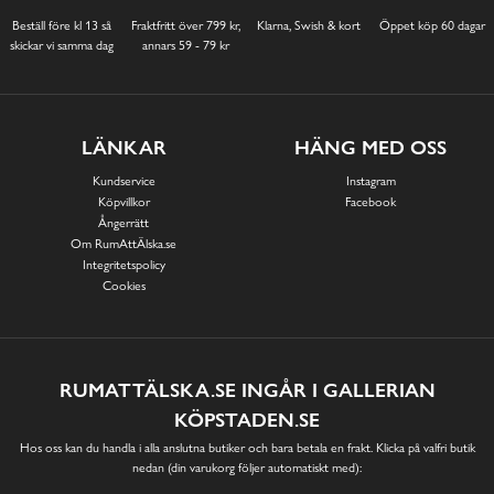
Beställ före kl 13 så
Fraktfritt över 799 kr,
Klarna, Swish & kort
Öppet köp 60 dagar
skickar vi samma dag
annars 59 - 79 kr
LÄNKAR
HÄNG MED OSS
Kundservice
Instagram
Köpvillkor
Facebook
Ångerrätt
Om RumAttÄlska.se
Integritetspolicy
Cookies
RUMATTÄLSKA.SE INGÅR I GALLERIAN
KÖPSTADEN.SE
Hos oss kan du handla i alla anslutna butiker och bara betala en frakt. Klicka på valfri butik
nedan (din varukorg följer automatiskt med):