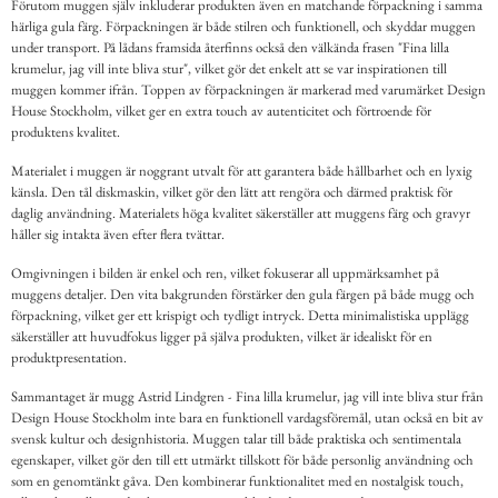
Förutom muggen själv inkluderar produkten även en matchande förpackning i samma
härliga gula färg. Förpackningen är både stilren och funktionell, och skyddar muggen
under transport. På lådans framsida återfinns också den välkända frasen "Fina lilla
krumelur, jag vill inte bliva stur", vilket gör det enkelt att se var inspirationen till
muggen kommer ifrån. Toppen av förpackningen är markerad med varumärket Design
House Stockholm, vilket ger en extra touch av autenticitet och förtroende för
produktens kvalitet.
Materialet i muggen är noggrant utvalt för att garantera både hållbarhet och en lyxig
känsla. Den tål diskmaskin, vilket gör den lätt att rengöra och därmed praktisk för
daglig användning. Materialets höga kvalitet säkerställer att muggens färg och gravyr
håller sig intakta även efter flera tvättar.
Omgivningen i bilden är enkel och ren, vilket fokuserar all uppmärksamhet på
muggens detaljer. Den vita bakgrunden förstärker den gula färgen på både mugg och
förpackning, vilket ger ett krispigt och tydligt intryck. Detta minimalistiska upplägg
säkerställer att huvudfokus ligger på själva produkten, vilket är idealiskt för en
produktpresentation.
Sammantaget är mugg Astrid Lindgren - Fina lilla krumelur, jag vill inte bliva stur från
Design House Stockholm inte bara en funktionell vardagsföremål, utan också en bit av
svensk kultur och designhistoria. Muggen talar till både praktiska och sentimentala
egenskaper, vilket gör den till ett utmärkt tillskott för både personlig användning och
som en genomtänkt gåva. Den kombinerar funktionalitet med en nostalgisk touch,