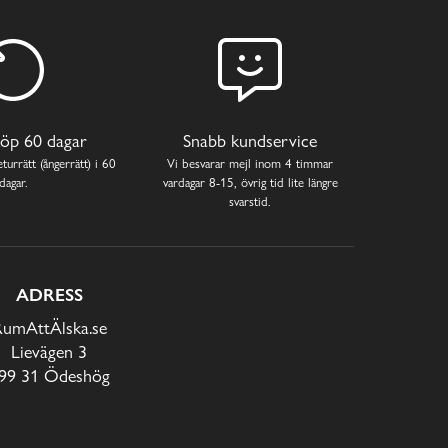
öp 60 dagar
Snabb kundservice
turrätt (ångerrätt) i 60
Vi besvarar mejl inom 4 timmar
dagar.
vardagar 8-15, övrig tid lite längre
svarstid.
ADRESS
RumAttÄlska.se
Lievägen 3
99 31 Ödeshög