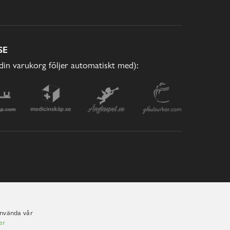
SE
(din varukorg följer automatiskt med):
använda vår
er