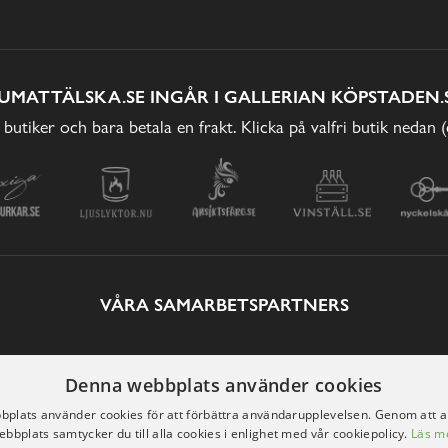
UMATTÄLSKA.SE INGÅR I GALLERIAN KÖPSTADEN.
 butiker och bara betala en frakt. Klicka på valfri butik nedan 
VÅRA SAMARBETSPARTNERS
Denna webbplats använder cookies
plats använder cookies för att förbättra användarupplevelsen. Genom att 
ebbplats samtycker du till alla cookies i enlighet med vår cookiepolicy.
Läs m