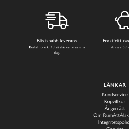
Blixtsnabb leverans
Fraktfritt ö
Beställ före kl 13 så skickar vi samma
Annars 59 -
dag.
LÄNKAR
Kundservice
Köpvillkor
Ångerrätt
Om RumAttÄlska
Integritetspoli
Cookies