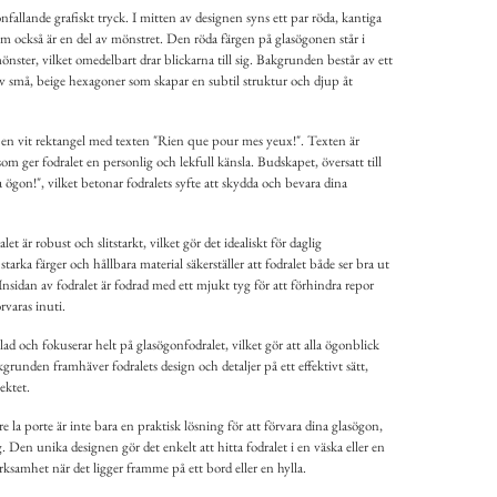
nfallande grafiskt tryck. I mitten av designen syns ett par röda, kantiga
m också är en del av mönstret. Den röda färgen på glasögonen står i
önster, vilket omedelbart drar blickarna till sig. Bakgrunden består av ett
av små, beige hexagoner som skapar en subtil struktur och djup åt
 en vit rektangel med texten "Rien que pour mes yeux!". Texten är
om ger fodralet en personlig och lekfull känsla. Budskapet, översatt till
ögon!", vilket betonar fodralets syfte att skydda och bevara dina
et är robust och slitstarkt, vilket gör det idealiskt för daglig
ka färger och hållbara material säkerställer att fodralet både ser bra ut
Insidan av fodralet är fodrad med ett mjukt tyg för att förhindra repor
varas inuti.
d och fokuserar helt på glasögonfodralet, vilket gör att alla ögonblick
grunden framhäver fodralets design och detaljer på ett effektivt sätt,
ektet.
e la porte är inte bara en praktisk lösning för att förvara dina glasögon,
. Den unika designen gör det enkelt att hitta fodralet i en väska eller en
samhet när det ligger framme på ett bord eller en hylla.