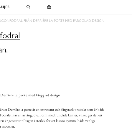
NJER
GONFODRAL FRÅN DERRIÉRE LA PORTE MED FÄRGGLAD DESIGN
fodral
an.
Derriére la porte med färgglad design
rket Derriére la porte är en intressant och färgstark produkt som är både
. Fodralet har en avlång, oval form med rundade kanter, vilket ger det ett
n är generöst tilltagen i storlek för att kunna rymma både vanliga
a modeller.