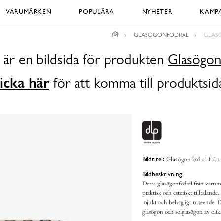
VARUMÄRKEN
POPULÄRA
NYHETER
KAMPA
GLASÖGONFODRAL
GLASÖ
 är en bildsida för produkten
Glasögon
icka här
för att komma till produktsid
Glasögonfodral från 
Bildtitel:
Bildbeskrivning:
Detta glasögonfodral från varumä
praktisk och estetiskt tilltalande
mjukt och behagligt utseende. De
glasögon och solglasögon av olik