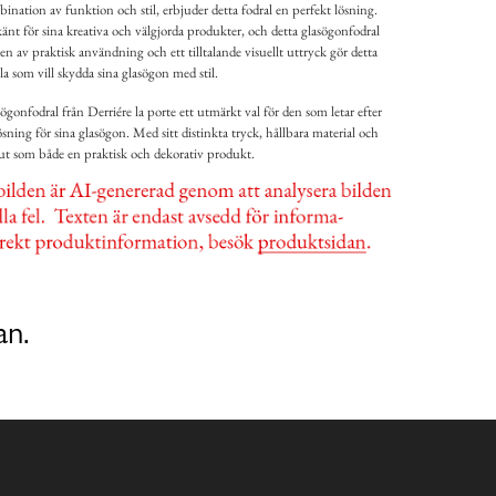
ation av funktion och stil, erbjuder detta fodral en perfekt lösning.
änt för sina kreativa och välgjorda produkter, och detta glasögonfodral
 av praktisk användning och ett tilltalande visuellt uttryck gör detta
lla som vill skydda sina glasögon med stil.
gonfodral från Derriére la porte ett utmärkt val för den som letar efter
ösning för sina glasögon. Med sitt distinkta tryck, hållbara material och
 ut som både en praktisk och dekorativ produkt.
an.