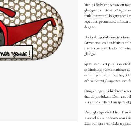
Ytan på fodralet pryds av ett iögo
glasögon som täcker två ögon, so
stark kontrast till bakgrundens m
repetitivt, geometriskt mönster 
designen.
Under det grafiska motivet finns
skriven med en handskriven stil s
svenska betyder "Endast för mina 
glasögon.
Själva materialet på glasögonfodral
användning. Kombinationen av star
och fungerar väl under lång tid. 
och skador på glasögonen som för
Omgivningen på bilden är avskala
dras till produkten. Den rena bak
utan att distrahera från själva obj
Detta glasögonfodral från Derriér
utan också en modeaccessoar i sig
låda, och kan även väcka uppmärk