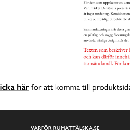
För dem som uppskattar en kombin
Varumärket Derriére la porte är k
är inget undantag. Kombinationen
till ett oumbärligt tillbehör för a
Sammanfattningsvis är detta glasö
en pålitlig och snygg förvaringsl
användarvänliga design, står det
icka här
för att komma till produktsid
VARFÖR RUMATTÄLSKA.SE