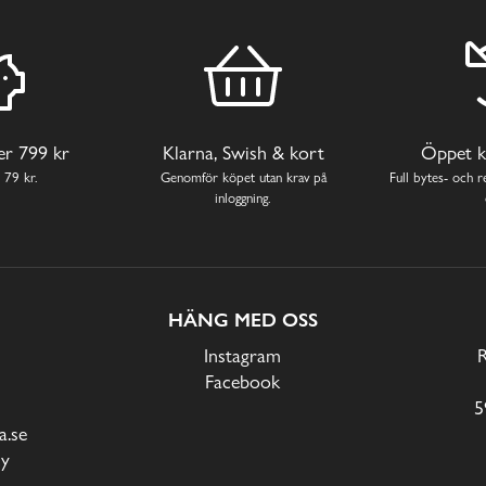
ver 799 kr
Klarna, Swish & kort
Öppet k
 79 kr.
Genomför köpet utan krav på
Full bytes- och re
inloggning.
HÄNG MED OSS
Instagram
Facebook
5
.se
cy