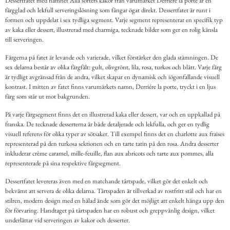
Dessertfatet med namnet Alla sorters kakor från varumärket Derriére la porte är en
färgglad och lekfull serveringslösning som fångar ögat direkt. Dessertfatet är runt i
formen och uppdelat i sex tydliga segment. Varje segment representerar en specifik typ
av kaka eller dessert, illustrerad med charmiga, tecknade bilder som ger en rolig känsla
till serveringen.
Färgerna på fatet är levande och varierade, vilket förstärker den glada stämningen. De
sex delarna består av olika färgfält: gult, olivgrönt, lila, rosa, turkos och blått. Varje färg
är tydligt avgränsad från de andra, vilket skapar en dynamisk och iögonfallande visuell
kontrast. I mitten av fatet finns varumärkets namn, Derriére la porte, tryckt i en ljus
färg som står ut mot bakgrunden.
På varje färgsegment finns det en illustrerad kaka eller dessert, var och en uppkallad på
franska. De tecknade desserterna är både detaljerade och lekfulla, och ger en tydlig
visuell referens för olika typer av sötsaker. Till exempel finns det en charlotte aux fraises
representerad på den turkosa sektionen och en tarte tatin på den rosa. Andra desserter
inkluderar crème caramel, mille-feuille, flan aux abricots och tarte aux pommes, alla
representerade på sina respektive färgsegment.
Dessertfatet levereras även med en matchande tårtspade, vilket gör det enkelt och
bekvämt att servera de olika delarna. Tårtspaden är tillverkad av rostfritt stål och har en
stilren, modern design med en hålad ände som gör det möjligt att enkelt hänga upp den
för förvaring. Handtaget på tårtspaden har en robust och greppvänlig design, vilket
underlättar vid serveringen av kakor och desserter.