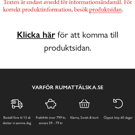
Klicka här
för att komma till
produktsidan.
VARFÖR RUMATTÄLSKA.SE
Beställ före kl 13 så
Fraktfritt över 799 kr,
Klarna, Swish & kort
Öppet köp 60 dagar
skickar vi samma dag
annars 59 - 79 kr