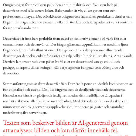
Omgivningen för produkten på bilden är minimalistisk och fokuserar helt på
dessertfatet med Alla sorters kakor. Bakgrunden är vit, vilket ger ett rent och
professionellt intryck. Det oförskönade bakgrunden framhäver produktens detaljer och
färger utan några störande element, vilket tillåter fatet och tårtspaden att vara i centrum
för uppmärksamheten.
Dessertfatet är inte bara praktiskt utan också en dekorativ element på varje fest eller
sammankomst där det används. Det fångar gästernas uppmärksamhet med sina ljusa
färger och fantasifulla illustrationer. Den genomtänkta designen med illustrerade
desserter gör det också enkelt för gäster att välja vilken bit de vill smaka på. Att använda
Derriére la portes produkten på en buffé eller ett dessertbord kan ge en kul och
pedagogisk aspekt till serveringen, där varje segment fungerar som både guide och
dekoration.
Sammanfattningsvis är detta dessertfat från Derriére la porte en idealisk kombination av
funktionalitet och estetik. De ljusa färgerna och de detaljerade tecknade desserterna
förmedlar en känsla av glädje och festlighet, medan den medföljande tårtspaden i
rostfritt stål säkerställer praktisk användbarhet. Med detta dessertfat kan du skapa en
minnesvärd och rolig serveringsupplevelse som imponerar på gäster och samtidigt
underlättar själva serveringen.