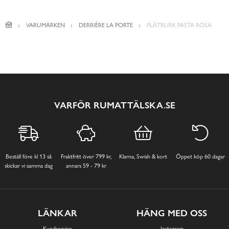
VARUMÄRKEN
DERRIÈRE LA PORTE
PLÅTBURK PASTA ROSA
VARFÖR RUMATTÄLSKA.SE
Beställ före kl 13 så
Fraktfritt över 799 kr,
Klarna, Swish & kort
Öppet köp 60 dagar
skickar vi samma dag
annars 59 - 79 kr
LÄNKAR
HÄNG MED OSS
Kundservice
Instagram