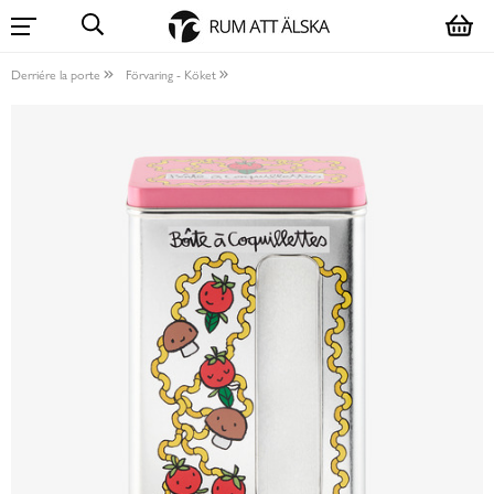
Derriére la porte
Förvaring - Köket