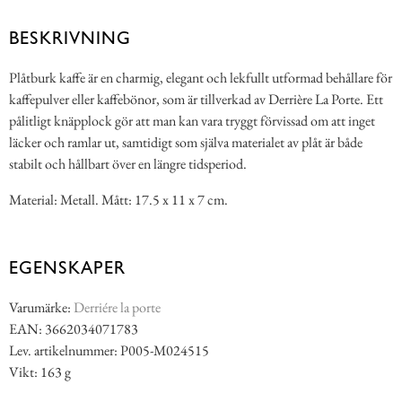
BESKRIVNING
Plåtburk kaffe är en charmig, elegant och lekfullt utformad behållare för
kaffepulver eller kaffebönor, som är tillverkad av Derrière La Porte. Ett
pålitligt knäpplock gör att man kan vara tryggt förvissad om att inget
läcker och ramlar ut, samtidigt som själva materialet av plåt är både
stabilt och hållbart över en längre tidsperiod.
Material: Metall. Mått: 17.5 x 11 x 7 cm.
EGENSKAPER
Varumärke:
Derriére la porte
EAN: 3662034071783
Lev. artikelnummer: P005-M024515
Vikt: 163 g