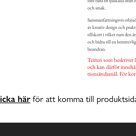
inte bara en ljuskälla utan
och smak.
Sammanfattningsvis erbju
av kreativ design och prakti
tillskott i vilket rum den 
och bidra till en hemtrevli
beundran.
icka här
för att komma till produktsid