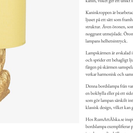
kanin, vilket ger ett unikt 
Kaninkroppen är bearbetad 
ljuset på ett sätt som fra
struktur. Även öronen, so
noggrant utmejslade. Örone
lampans helhetsintryck.
Lampskärmen är avskalad i
och sprider ett behagligt 
färgen på skärmen samspela
verkar harmonisk och samma
Denna bordslampa från varu
en bokhylla eller på ett si
som gör lampan särskilt in
klassisk design, vilket kan
Hos RumAttÄlska.se inspir
bordslampa exemplifierar p