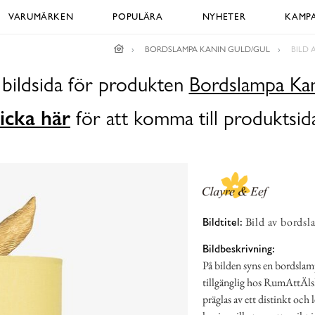
VARUMÄRKEN
POPULÄRA
NYHETER
KAMPA
BORDSLAMPA KANIN GULD/GUL
BILD 
 bildsida för produkten
Bordslampa Kan
icka här
för att komma till produktsid
Bild av bords
Bildtitel:
Bildbeskrivning:
På bilden syns en bordslam
tillgänglig hos RumAttÄls
präglas av ett distinkt och