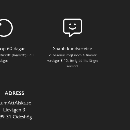
öp 60 dagar
Snabb kundservice
turrätt (ångerrätt) i 60
Vi besvarar mejl inom 4 timmar
dagar.
vardagar 8-15, övrig tid lite längre
svarstid.
ADRESS
RumAttÄlska.se
Lievägen 3
99 31 Ödeshög