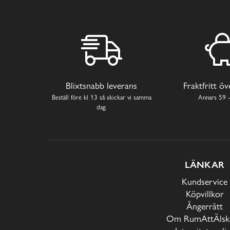
Blixtsnabb leverans
Fraktfritt ö
Beställ före kl 13 så skickar vi samma
Annars 59 -
dag.
LÄNKAR
Kundservice
Köpvillkor
Ångerrätt
Om RumAttÄlska