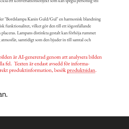
 också ett konversationsobjekt som kan spegla personlig stil
der "Bordslampa Kanin Guld/Gul" en harmonisk blandning
sk funktionalitet, vilket gör den till ett iögonfallande
än placeras. Lampans distinkta gestalt kan förhöja rummet
g atmosfär, samtidigt som den bjuder in till samtal och
an.