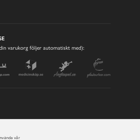
SE
(din varukorg följer automatiskt med):
använda vår