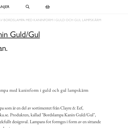
NJER
AV BORDSLAMPA MED KANINFORM I GULD OCH GUL LAMPSKÄRM
in Guld/Gul
an.
lampa med kaninform i guld och gul lampskärm
pa som är en del av sortimentet från Clayre & Eef,
ka.se. Produkten, kallad "Bordslampa Kanin Guld/Gul",
 lekfullt designval. Lampans fot formges i form av en sittande