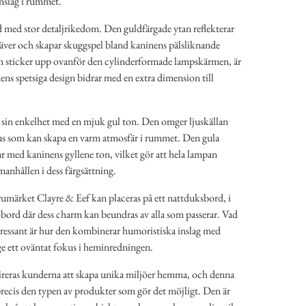
inslag i rummet.
med stor detaljrikedom. Den guldfärgade ytan reflekterar
mhäver och skapar skuggspel bland kaninens pälsliknande
m sticker upp ovanför den cylinderformade lampskärmen, är
ns spetsiga design bidrar med en extra dimension till
 sin enkelhet med en mjuk gul ton. Den omger ljuskällan
ljus som kan skapa en varm atmosfär i rummet. Den gula
r med kaninens gyllene ton, vilket gör att hela lampan
nhållen i dess färgsättning.
märket Clayre & Eef kan placeras på ett nattduksbord, i
dobord där dess charm kan beundras av alla som passerar. Vad
tressant är hur den kombinerar humoristiska inslag med
 ge ett oväntat fokus i heminredningen.
eras kunderna att skapa unika miljöer hemma, och denna
recis den typen av produkter som gör det möjligt. Den är