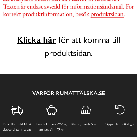
Klicka här
för att komma till
produktsidan.
VARFÖR RUMATTÄLSKA.SE
Beställ före kl 13 så
Fraktfritt över 799 kr,
Klarna, Swish & kort
Öppet köp 60 dagar
skickar vi samma dag
annars 59 - 79 kr