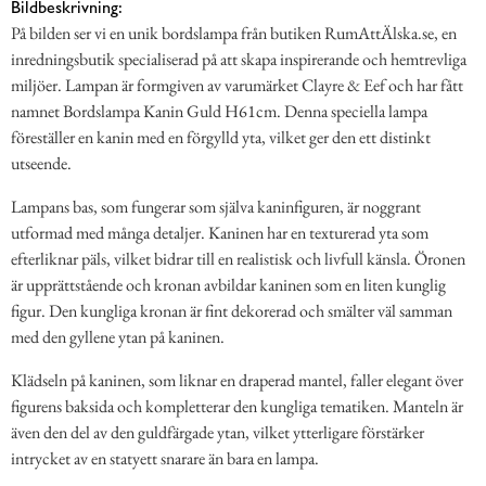
Bildbeskrivning:
På bilden ser vi en unik bordslampa från butiken RumAttÄlska.se, en
inredningsbutik specialiserad på att skapa inspirerande och hemtrevliga
miljöer. Lampan är formgiven av varumärket Clayre & Eef och har fått
namnet Bordslampa Kanin Guld H61cm. Denna speciella lampa
föreställer en kanin med en förgylld yta, vilket ger den ett distinkt
utseende.
Lampans bas, som fungerar som själva kaninfiguren, är noggrant
utformad med många detaljer. Kaninen har en texturerad yta som
efterliknar päls, vilket bidrar till en realistisk och livfull känsla. Öronen
är upprättstående och kronan avbildar kaninen som en liten kunglig
figur. Den kungliga kronan är fint dekorerad och smälter väl samman
med den gyllene ytan på kaninen.
Klädseln på kaninen, som liknar en draperad mantel, faller elegant över
figurens baksida och kompletterar den kungliga tematiken. Manteln är
även den del av den guldfärgade ytan, vilket ytterligare förstärker
intrycket av en statyett snarare än bara en lampa.