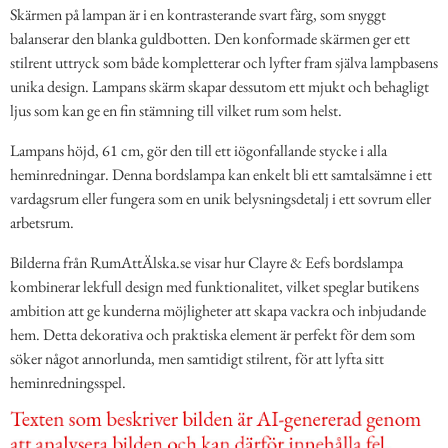
Skärmen på lampan är i en kontrasterande svart färg, som snyggt
balanserar den blanka guldbotten. Den konformade skärmen ger ett
stilrent uttryck som både kompletterar och lyfter fram själva lampbasens
unika design. Lampans skärm skapar dessutom ett mjukt och behagligt
ljus som kan ge en fin stämning till vilket rum som helst.
Lampans höjd, 61 cm, gör den till ett iögonfallande stycke i alla
heminredningar. Denna bordslampa kan enkelt bli ett samtalsämne i ett
vardagsrum eller fungera som en unik belysningsdetalj i ett sovrum eller
arbetsrum.
Bilderna från RumAttÄlska.se visar hur Clayre & Eefs bordslampa
kombinerar lekfull design med funktionalitet, vilket speglar butikens
ambition att ge kunderna möjligheter att skapa vackra och inbjudande
hem. Detta dekorativa och praktiska element är perfekt för dem som
söker något annorlunda, men samtidigt stilrent, för att lyfta sitt
heminredningsspel.