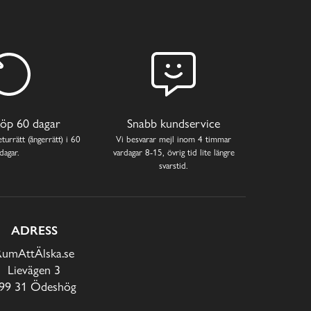
öp 60 dagar
Snabb kundservice
turrätt (ångerrätt) i 60
Vi besvarar mejl inom 4 timmar
dagar.
vardagar 8-15, övrig tid lite längre
svarstid.
ADRESS
RumAttÄlska.se
Lievägen 3
99 31 Ödeshög