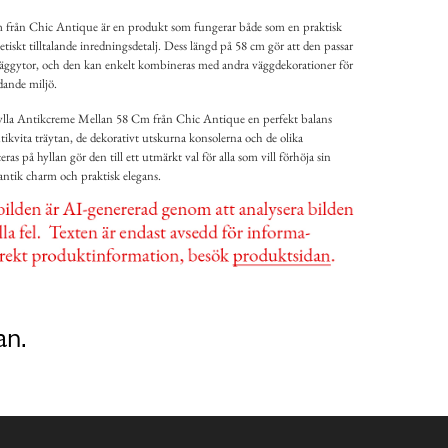
från Chic Antique är en produkt som fungerar både som en praktisk
tiskt tilltalande inredningsdetalj. Dess längd på 58 cm gör att den passar
äggytor, och den kan enkelt kombineras med andra väggdekorationer för
dande miljö.
lla Antikcreme Mellan 58 Cm från Chic Antique en perfekt balans
tikvita träytan, de dekorativt utskurna konsolerna och de olika
s på hyllan gör den till ett utmärkt val för alla som vill förhöja sin
ntik charm och praktisk elegans.
an.