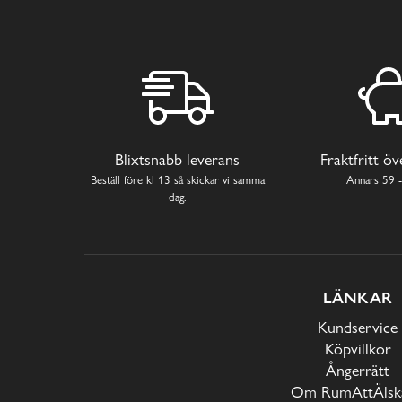
Blixtsnabb leverans
Fraktfritt ö
Beställ före kl 13 så skickar vi samma
Annars 59 -
dag.
LÄNKAR
Kundservice
Köpvillkor
Ångerrätt
Om RumAttÄlska