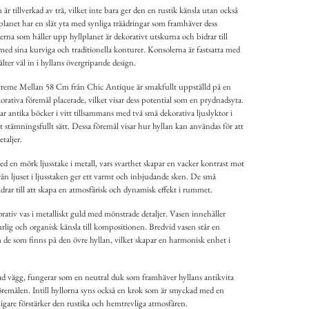
tillverkad av trä, vilket inte bara ger den en rustik känsla utan också
planet har en slät yta med synliga träådringar som framhäver dess
rna som håller upp hyllplanet är dekorativt utskurna och bidrar till
 med sina kurviga och traditionella konturer. Konsolerna är fastsatta med
ter väl in i hyllans övergripande design.
kcreme Mellan 58 Cm från Chic Antique är smakfullt uppställd på en
korativa föremål placerade, vilket visar dess potential som en prydnadsyta.
par antika böcker i vitt tillsammans med två små dekorativa ljuslyktor i
tt stämningsfullt sätt. Dessa föremål visar hur hyllan kan användas för att
taljer.
d en mörk ljusstake i metall, vars svarthet skapar en vacker kontrast mot
rån ljuset i ljusstaken ger ett varmt och inbjudande sken. De små
drar till att skapa en atmosfärisk och dynamisk effekt i rummet.
orativ vas i metalliskt guld med mönstrade detaljer. Vasen innehåller
urlig och organisk känsla till kompositionen. Bredvid vasen står en
m de som finns på den övre hyllan, vilket skapar en harmonisk enhet i
ad vägg, fungerar som en neutral duk som framhäver hyllans antikvita
föremålen. Intill hyllorna syns också en krok som är smyckad med en
gare förstärker den rustika och hemtrevliga atmosfären.