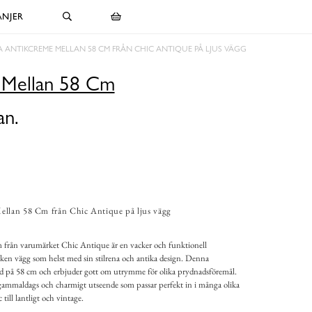
NJER
A ANTIKCREME MELLAN 58 CM FRÅN CHIC ANTIQUE PÅ LJUS VÄGG
 Mellan 58 Cm
an.
ellan 58 Cm från Chic Antique på ljus vägg
från varumärket Chic Antique är en vacker och funktionell
ilken vägg som helst med sin stilrena och antika design. Denna
d på 58 cm och erbjuder gott om utrymme för olika prydnadsföremål.
t gammaldags och charmigt utseende som passar perfekt in i många olika
 till lantligt och vintage.