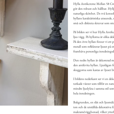
Hylla Antikcreme Mellan 58 Cm är 
gör den robust och hållbar. Hyll
naturliga skönhet. De två konsole
hyllans karaktäristiska utseende,
små och diskreta skruvar som smäl
På bilden ser vi hur Hylla Anti
ljus vägg. På hyllorna är olika de
På den övre hyllan finner vi ett 
metall som reflekterar ljuset på e
framhäva personliga inredningsde
Den nedre hyllan är dekorerad me
den antikvita hyllan. Ljuslågan f
skuggorna som kastas av ljuset bi
I bildens nederkant ser vi en dek
torkade växter som tillför en nat
mindre ljuslykta i samma stil so
hela inredningen.
Bakgrunden, en slät och ljusmål
ton och de utställda dekorativa 
makraméväggbonad, vilket ytterli