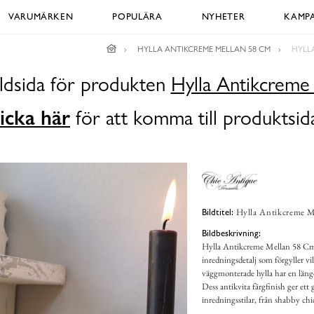
VARUMÄRKEN
POPULÄRA
NYHETER
KAMPA
HYLLA ANTIKCREME MELLAN 58 CM
HYLL
ildsida för produkten
Hylla Antikcreme
icka här
för att komma till produktsid
Hylla Antikcreme M
Bildtitel:
Bildbeskrivning:
Hylla Antikcreme Mellan 58 Cm 
inredningsdetalj som förgyller v
väggmonterade hylla har en läng
Dess antikvita färgfinish ger et
inredningsstilar, från shabby chic