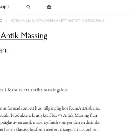
NJER
NG
FOTO AV LJUSLYKTA I FORM AV ETT ANTIKT MÄSSINGSHUS
 Antik Mässing
an.
ta i form av ett antikt mässingshus
om är formad som ett hus, tillgänglig hos RumAttÄlska.se,
sbutik. Produkten, Ljuslykta Hus #5 Antik Mässing från
räglas av en antik mässingsfinish som ger den en distinkt
et har en klassisk husform med ett triangulärt tak och en