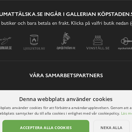
UMATTÄLSKA.SE INGÅR I GALLERIAN KÖPSTADEN.
 butiker och bara betala en frakt. Klicka på valfri butik nedan 
VÅRA SAMARBETSPARTNERS
Denna webbplats använder cookies
plats använder cookies för att förbättra användarupplevelsen. Genom att 
ebbplats samtycker du till alla cookies i enlighet med vår cookiepolicy.
Läs m
ACCEPTERA ALLA COOKIES
NEKA ALLA