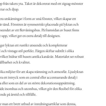
pp från takets yta. Taket är dekorerat med ett zigzag-mönster
xtur och djup.
era utskärningar i form av små fönster, vilket skapar ett
 är tänd. Fönstren är symmetriskt placerade på lyktan och
tseendet av ett flervåningshus. På framsidan av huset finns
 upp, vilket ger en extra detalj till designen.
ger lyktan ett rustikt utseende och kompletterar
och vintage-stil perfekt. Färgen skiftar subtilt i olika
ilket bidrar till husets antika karaktär. Materialet ser robust
hållbarhet och kvalitet.
lika miljöer för att skapa stämning och atmosfär. Ljuslyktan
göra ett intryck som en central eller accentuerande detalj i
 eller som en del av en större dekorationsuppsättning.
de inomhus och utomhus, vilket gör den flexibel för olika
e på årstid och tillfälle.
 man ett brett utbud av inredningsartiklar som denna,