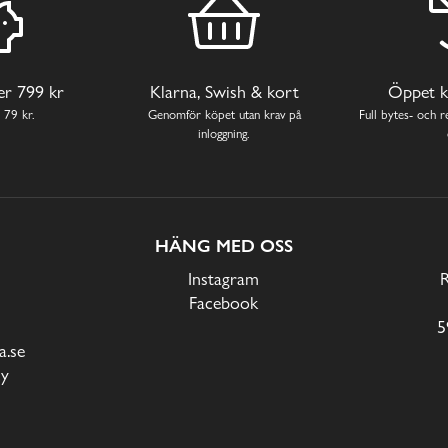
ver 799 kr
Klarna, Swish & kort
Öppet k
 79 kr.
Genomför köpet utan krav på
Full bytes- och re
inloggning.
HÄNG MED OSS
Instagram
Facebook
5
.se
cy