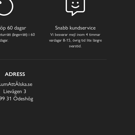
öp 60 dagar
Snabb kundservice
turrätt (ångerrätt) i 60
Vi besvarar mejl inom 4 timmar
dagar.
vardagar 8-15, övrig tid lite längre
svarstid.
ADRESS
RumAttÄlska.se
Lievägen 3
99 31 Ödeshög