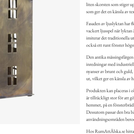
liten skorsten som stiger u
som ger det en känsla av te
Fasaden av ljuslyktan har fl
vackert ljusspel när lyktan
imiterar det traditionella u
också ett runt fönster högst
Den antika mässingsfärgen 
inredningar med industriell 
nyanser av brunt och guld, v
ut, vilket ger en känsla av 
Produkten kan placeras i o
är tillräckligt stor för att 
hemmet, på en fönsterbräda
Dessutom passar den bra bå
användningsområden beroend
Hos RumAttÄlska.se hittar