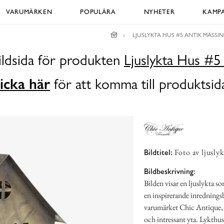
VARUMÄRKEN
POPULÄRA
NYHETER
KAMPA
LJUSLYKTA HUS #5 ANTIK MÄSSI
ildsida för produkten
Ljuslykta Hus #5
icka här
för att komma till produktsid
Foto av ljuslyk
Bildtitel:
Bildbeskrivning:
Bilden visar en ljuslykta s
en inspirerande inredning
varumärket Chic Antique, p
och intressant yta. Lykthus