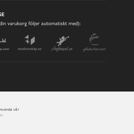
SE
(din varukorg följer automatiskt med):
använda vår
er