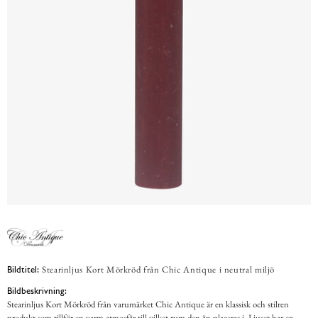
Stearinljus Kort Mörkröd från Chic Antique i neutral miljö
Bildtitel:
Bildbeskrivning:
Stearinljus Kort Mörkröd från varumärket Chic Antique är en klassisk och stilren
produkt som tillför en varm atmosfär till vilket rum den än placeras i. Ljuset har en