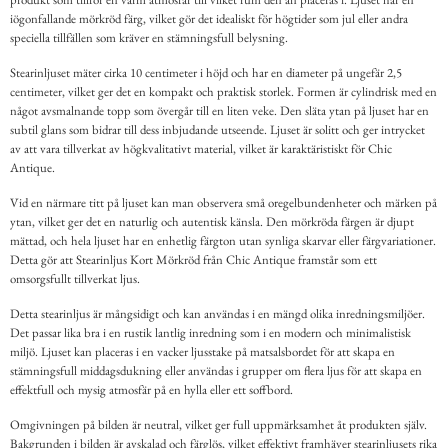
iögonfallande mörkröd färg, vilket gör det idealiskt för högtider som jul eller andra
speciella tillfällen som kräver en stämningsfull belysning.
Stearinljuset mäter cirka 10 centimeter i höjd och har en diameter på ungefär 2,5
centimeter, vilket ger det en kompakt och praktisk storlek. Formen är cylindrisk med en
något avsmalnande topp som övergår till en liten veke. Den släta ytan på ljuset har en
subtil glans som bidrar till dess inbjudande utseende. Ljuset är solitt och ger intrycket
av att vara tillverkat av högkvalitativt material, vilket är karaktäristiskt för Chic
Antique.
Vid en närmare titt på ljuset kan man observera små oregelbundenheter och märken på
ytan, vilket ger det en naturlig och autentisk känsla. Den mörkröda färgen är djupt
mättad, och hela ljuset har en enhetlig färgton utan synliga skarvar eller färgvariationer.
Detta gör att Stearinljus Kort Mörkröd från Chic Antique framstår som ett
omsorgsfullt tillverkat ljus.
Detta stearinljus är mångsidigt och kan användas i en mängd olika inredningsmiljöer.
Det passar lika bra i en rustik lantlig inredning som i en modern och minimalistisk
miljö. Ljuset kan placeras i en vacker ljusstake på matsalsbordet för att skapa en
stämningsfull middagsdukning eller användas i grupper om flera ljus för att skapa en
effektfull och mysig atmosfär på en hylla eller ett soffbord.
Omgivningen på bilden är neutral, vilket ger full uppmärksamhet åt produkten själv.
Bakgrunden i bilden är avskalad och färglös, vilket effektivt framhäver stearinljusets rika