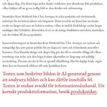
och djupa färg. Det finns inga andra objekt i närheten som distraherar från produkten,
vilket hjälper till att ge en tydlig bild av dess detaljer och utformning.
Stearinljus Kort Mörkröd från Chic Antique är också praktiskt och funktionellt,
utformat för att brinna jämnt och långsamt. Detta innebär att ljuset kan användas
under en längre tid utan att behöva ersättas, vilket är särskilt fördelaktigt under längre
middagar eller händelser. Brinntiden är en av de många fördelarna med detta stearinljus,
och det bidrar till dess popularitet.
Sammanfattningsvis är Stearinljus Kort Mörkröd från Chic Antique ett vackert och
mångsidigt ljus som passar perfekt för att skapa en varm och inbjudande atmosfär i
hemmet. Dess klassiska design och djupa färg gör det till en utmärkt tillägg till vilken
inredning som helst, och dess höga kvalitet säkerställer en långvarig och pålitlig
användning. Oavsett om det är för en speciell tillställning eller för dagligt bruk, utgör
detta ljus ett fantastisk tillskott till varje ljusälskare hem.