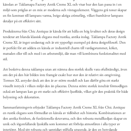
känslan av Taklamapa Factory Antik Creme XL och visar hur den kan passa in i en
miljö som präglas av en mix av moderna och vintageelement. Väggens grå toner skapar
en fin kontrast till lampans varma, beige-aktiga crèmefärg, vilket framhäver lampans
detaljer på ett effektivt sätt.
Produkterna från Chic Antique är kända för att hålla en hög kvalitet och deras design
tenderar att blanda klassisk elegans med rustika, antika inslag. Taklampa Factory Antik
Creme XL är inget undantag och är ett ypperligt exempel på detta designfilosofi. Den
är perfekt för att addera en känsla av industriell charm till vardagsrummet, köket,
matsalen eller till och med i en arbetsmiljö, där man vill kombinera funktionalitet med
stil.
Att beskriva denna taklampa utan att nämna dess storlek skulle vara ofullständigt, även
om det på den här bilden inte framgår exakt hur stor den är relativt sin omgivning.
Termen XL antyder dock att den är av större modell och kan därför göra ett starkt
visuellt intryck i vilken miljö den än placeras. Denna större storlek innebär förmodligen
också att lampan kan ge ett starkt och effektivt ljusflöde, vilket gör den praktisk för både
belysning och dekoration.
Sammanfattningsvis erbjuder Taklampa Factory Antik Creme XL från Chic Antique
en rustik elegans som förmedlar en känsla av tidlöshet och historia. Kombinationen av
den antika finishen, de funktionella skruvarna, och den robusta metallkedjan skapar en
unik och iögonfallande ljuskälla som kommer att förhöja atmosfären i alla typer av
interiörer. Med sitt robusta och samtidigt stilfulla utseende, är den en betydande