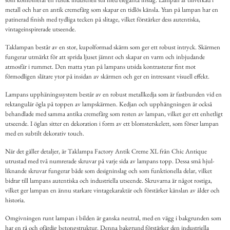
metall och har en antik cremefärg som skapar en tidlös känsla. Ytan på lampan har en
patinerad finish med tydliga tecken på slitage, vilket förstärker dess autentiska,
vintageinspirerade utseende.
Taklampan består av en stor, kupolformad skärm som ger ett robust intryck. Skärmen
fungerar utmärkt för att sprida ljuset jämnt och skapar en varm och inbjudande
atmosfär i rummet. Den matta ytan på lampans utsida kontrasterar fint mot
förmodligen slätare ytor på insidan av skärmen och ger en intressant visuell effekt.
Lampans upphäningssystem består av en robust metallkedja som är fastbunden vid en
rektangulär ögla på toppen av lampskärmen. Kedjan och upphängningen är också
behandlade med samma antika cremefärg som resten av lampan, vilket ger ett enhetligt
utseende. I öglan sitter en dekoration i form av ett blomsterskelett, som förser lampan
med en subtilt dekorativ touch.
När det gäller detaljer, är Taklampa Factory Antik Creme XL från Chic Antique
utrustad med två numrerade skruvar på varje sida av lampans topp. Dessa små hjul-
liknande skruvar fungerar både som designinslag och som funktionella delar, vilket
bidrar till lampans autentiska och industriella utseende. Skruvarna är något rostiga,
vilket ger lampan en ännu starkare vintagekaraktär och förstärker känslan av ålder och
historia.
Omgivningen runt lampan i bilden är ganska neutral, med en vägg i bakgrunden som
har en rå och ofärdig betongstruktur. Denna bakgrund förstärker den industriella