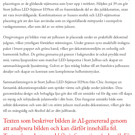
placeringen av de glödande stjärnorna som lyser upp i mörkret. Höjden på 39 cm gör
Stort Julhus LED-Stjärnor H39cm till en framträdande del av din juldekoration, utan
att vara överväldigande. Kombinationen av husens storlek och LED-stjärnornas
placering gör att den kan användas som en iögonfallande mittpunkt i exempelvis
vardagsrummet, eller som del av en större julscen.
Omgivningen på bilden visar att julhusen är placerade under en praktfullt dekorerad
julgran, vilket ytterligare förstärker stämningen. Under granen syns smakfullt inslagna
paket i brunt papper och gröna band, vilket ger dekorationsmiljön en enhetlig och
harmonisk helhet. De gröna grenarna på granen i bakgrunden är också prydda med
små, varma ljuspunkter som matchar LED-lamporna i Stort Julhus och skapar en
sammanhängande ljussättning. Golvet av ljus träslag bidrar till att framhäva julhusens
detaljer och skapar en kontrast som kompletterar helhetsintrycket.
Sammanfattningsvis är Stort Julhus LED-Stjärnor H39cm från Chic Antique en
fantastisk dekorationsprodukt som sprider värme och glädje under juletiden. Dess
genomtänkta design och behagliga ljus gör den till ett utmärkt val för dig som vill skapa
en mysig och inbjudande julatmosfär i ditt hem. Den fungerar utmärkt både som
solitär dekoration och som del i en större julscen med andra dekorationer, vilket gör den
till en mångsidig och flexibel del av ditt julfirande.