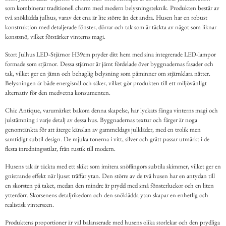
som kombinerar traditionell charm med modern belysningsteknik. Produkten består av
två snöklädda julhus, varav det ena är lite större än det andra. Husen har en robust
konstruktion med detaljerade fönster, dörrar och tak som är täckta av något som liknar
konstsnö, vilket förstärker vinterns magi.
Stort Julhus LED-Stjärnor H39cm pryder ditt hem med sina integrerade LED-lampor
formade som stjärnor. Dessa stjärnor är jämt fördelade över byggnadernas fasader och
tak, vilket ger en jämn och behaglig belysning som påminner om stjärnklara nätter.
Belysningen är både energisnål och säker, vilket gör produkten till ett miljövänligt
alternativ för den medvetna konsumenten.
Chic Antique, varumärket bakom denna skapelse, har lyckats fånga vinterns magi och
julstämning i varje detalj av dessa hus. Byggnadernas textur och färger är noga
genomtänkta för att återge känslan av gammeldags julkläder, med en trolik men
samtidigt subtil design. De mjuka tonerna i vitt, silver och grått passar utmärkt i de
flesta inredningsstilar, från rustik till modern.
Husens tak är täckta med ett skikt som imitera snöflingors subtila skimmer, vilket ger en
gnistrande effekt när ljuset träffar ytan. Den större av de två husen har en antydan till
en skorsten på taket, medan den mindre är prydd med små fönsterluckor och en liten
ytterdörr. Skorsenens detaljrikedom och den snöklädda ytan skapar en enhetlig och
realistisk vinterscen.
Produktens proportioner är väl balanserade med husens olika storlekar och den prydliga