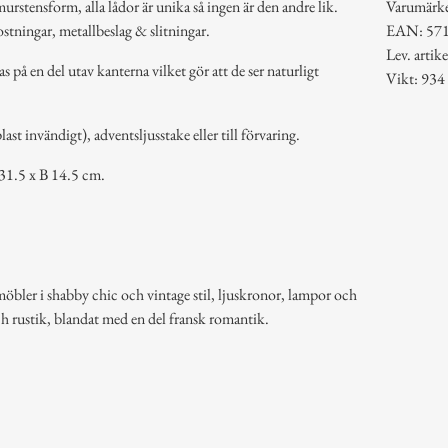
rstensform, alla lådor är unika så ingen är den andre lik.
Varumärk
ostningar, metallbeslag & slitningar.
EAN: 57
Lev. arti
 på en del utav kanterna vilket gör att de ser naturligt
Vikt: 934
st invändigt), adventsljusstake eller till förvaring.
 31.5 x B 14.5 cm.
möbler i shabby chic och vintage stil, ljuskronor, lampor och
ch rustik, blandat med en del fransk romantik.