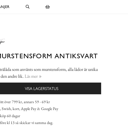
NJER
MURSTENSFORM ANTIKSVART
rälåda som använts som murstensform, alla lådor är unika
r den andre lik.
Läs mer
VISA LAGERSTATUS
itt över 799 kr, annars 59 - 69 kr
 Swish, kort, Apple Pay & Google Pay
köp 60 dagar
 före kl 13 så skickar vi samma dag.