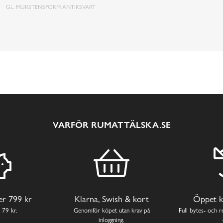
GL. MURSTENSFORM ANTIKSVART
VARFÖR RUMATTÄLSKA.SE
ver 799 kr
Klarna, Swish & kort
Öppet k
 79 kr.
Genomför köpet utan krav på
Full bytes- och re
inloggning.