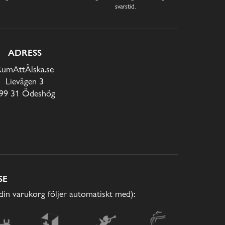
svarstid.
ADRESS
RumAttÄlska.se
Lievägen 3
99 31 Ödeshög
SE
(din varukorg följer automatiskt med):