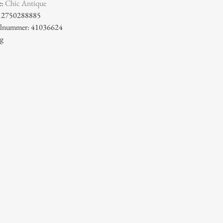
e:
Chic Antique
12750288885
kelnummer: 41036624
 g