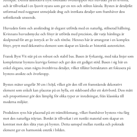
och är tillverkad i en ljusvit nyans som ger en ren och stilren känsla. Bysten är detaljrikt
utformad med noggrant utmejslade drag och intrikata detaljer som framhäver dess
sofistikerade utseende.
Huvudets form och ansiktsdrag är elegant utförda med en naturlig, stiliserad hållning.
Kvinnans huvudsmycke och frisyr är utförda med precision, där varje hårslinga är
skulpterad för att ge intryck av liv och rörelse. Hennes hår är arrangerat i en komplex
frisyr, prytt med dekorativa element som skapar en känsla av historisk autenticitet.
Fransk Byst Vit står på en robust och stabil bas. Basen är fyrkantig, med raka linjer som
kompletterar bystens kurviga former och ger den ett gediget stöd. Basen i sig bär en
enkel elegans, utan några överdrivna detaljer, vilket tillåter betraktaren att fokusera på
bystens ansikte och överkropp.
Bysten mäter ungefär 30 cm i höjd, vilket gör den till ett framstående dekorativt
element som enkelt kan placeras på en hylla, ett sideboard eller ett skrivbord. Dess mått
och proportioner gör den lämplig för olika typer av inredningar, från klassiska till
moderna miljöer.
Produkten syns här placerad på ett trämöblemang, vilket framhäver bystens vita färg
mot den naturliga träytan. Bordet är tillverkat i ett rustikt material som skapar en
kontrast mot den släta ytan på bysten. Detta samspel mellan rustika och polerade
element ger en harmonisk estetik i bilden.