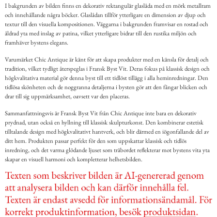
I bakgrunden av bilden finns en dekorativ rektangulär glaslåda med en mörk metallram
och innehållande några böcker. Glaslådan tillför ytterligare en dimension av djup och
textur till den visuella kompositionen. Väggarna i bakgrunden framvisar en rostad och
åldrad yta med inslag av patina, vilket ytterligare bidrar till den rustika miljön och
framhäver bystens elegans.
Varumärket Chic Antique är känt för att skapa produkter med en känsla för detalj och
tradition, vilket tydligt återspeglas i Fransk Byst Vit. Deras fokus på klassisk design och
högkvalitativa material gör denna byst till ett tidlöst tillägg i alla heminredningar. Den
tidlösa skönheten och de noggranna detaljerna i bysten gör att den fångar blicken och
drar till sig uppmärksamhet, oavsett var den placeras.
Sammanfattningsvis är Fransk Byst Vit från Chic Antique inte bara en dekorativ
prydnad, utan också en hyllning till klassisk skulpturkonst. Den kombinerar estetisk
tilltalande design med högkvalitativt hantverk, och blir därmed en iögonfallande del av
ditt hem. Produkten passar perfekt för den som uppskattar klassisk och tidlös
inredning, och det varma glödande ljuset som träbordet reflekterar mot bystens vita yta
skapar en visuell harmoni och kompletterar helhetsbilden.