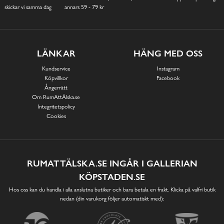
skickar vi samma dag
annars 59 - 79 kr
LÄNKAR
HÄNG MED OSS
Kundservice
Instagram
Köpvillkor
Facebook
Ångerrätt
Om RumAttÄlska.se
Integritetspolicy
Cookies
RUMATTÄLSKA.SE INGÅR I GALLERIAN
KÖPSTADEN.SE
Hos oss kan du handla i alla anslutna butiker och bara betala en frakt. Klicka på valfri butik
nedan (din varukorg följer automatiskt med):