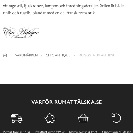
vintage stil, ljuskronor, lampor och inredningsdetaljer. Stilen är både
unik och rustik, blandat med en del fransk romantik.
VARUMÄRKEN
CHIC ANTIQUE
MUGGSTATIV ANTIKVIT
VARFÖR RUMATTÄLSKA.SE
Beställ före kl 13 så
Fraktfritt över 799 kr,
Klarna, Swish & kort
Öppet köp 60 dagar