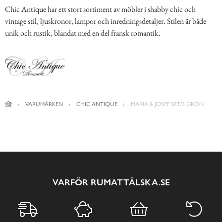
Chic Antique har ett stort sortiment av möbler i shabby chic och
vintage stil, ljuskronor, lampor och inredningsdetaljer. Stilen är både
unik och rustik, blandat med en del fransk romantik.
VARUMÄRKEN
CHIC ANTIQUE
MARIA & JOSEF SET/3 GRÖN
VARFÖR RUMATTÄLSKA.SE