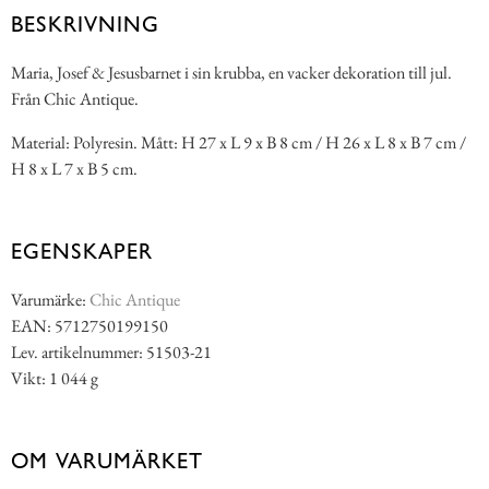
BESKRIVNING
Maria, Josef & Jesusbarnet i sin krubba, en vacker dekoration till jul.
Från Chic Antique.
Material: Polyresin. Mått: H 27 x L 9 x B 8 cm / H 26 x L 8 x B 7 cm /
H 8 x L 7 x B 5 cm.
EGENSKAPER
Varumärke:
Chic Antique
EAN: 5712750199150
Lev. artikelnummer: 51503-21
Vikt: 1 044 g
OM VARUMÄRKET