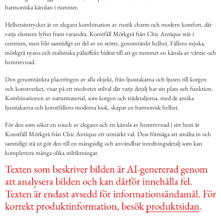
harmoniska känslan i rummet.
Helhetsintrycket är en elegant kombination av rustik charm och modern komfort, där
varje element lyfter fram varandra. Konstfäll Mörkgrå från Chic Antique står i
centrum, men blir samtidigt en del av en större, genomtänkt helhet. Fällens mjuka,
mörkgrå nyans och realistiska pälseffekt bidrar till att ge rummet en känsla av värme och
hemtrevnad.
Den genomtänkta placeringen av alla objekt, från ljusstakarna och ljusen till korgen
och konstverket, visar på ett medvetet stilval där varje detalj har sin plats och funktion.
Kombinationen av naturmaterial, som korgen och trädetaljerna, med de antika
ljusstakarna och konstfällens moderna look, skapar en harmonisk helhet.
För den som söker en touch av elegans och en känsla av hemtrevnad i sitt hem är
Konstfäll Mörkgrå från Chic Antique ett utmärkt val. Dess förmåga att smälta in och
samtidigt stå ut gör den till en mångsidig och användbar inredningsdetalj som kan
komplettera många olika stilriktningar.