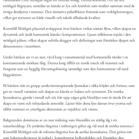
mörkgrå färgnyans, utstrålar en känsla av lyx och komfort som smälter samman med de
övriga detaljerna i rummet. Den imitativa pälseffekten framstår som verklighetstrogen,
vilket ger texturen en både visuellt och taktilt tilltalande kvalitet.
Konstfäll Mörkgrå placerad avslappnat över bänken verkar nästan flyta, vilket skapar en
dynamisk och ändå harmonisk känsla i kompositionen. Ljuset reflekteras mjukt i den
mörkgrå pälsen, vilket skapar subtila skuggor och skiftningar som förstärker djupet och
dimensionen i interiören.
Under bänken ser vi en stor, vävd korg i naturmaterial med horisontella ränder i en
kontrasterande mörkare färg. Denna korg tillför en rustik touch till rummet och
fungerar som en hygglig förvaringslösning samtidigt som den harmonierar väl med
färgpaletten.
På bänken står en grupp antikvitetsinspirerade ljusstakar i olika höjder och former, som
ger en visuell variation och skapar en känsla av balans och symmetri. De rustika
ljusstakarna, gjorda i metall och trä, bär upp några gråa blockljus som är tända för att
skapa en varm och inbjudande atmosfär. Ljuset från dessa ljus dansar över ytorna och
tillför rummet en ytterligare dimension av mjukhet och värme.
Bakgrunden domineras av en stor målning som föreställer en ståtlig älg i ett
naturlandskap. De jordnära färgerna i målningen gifter sig väl med de mörka tonerna i
Konstfäll Mörkgrå och de robusta färgerna hos de antika ljusstakarna. Den gröna ton
som bakgrundsväggen är målad i, kompletterar helhetsbilden och förstärker den