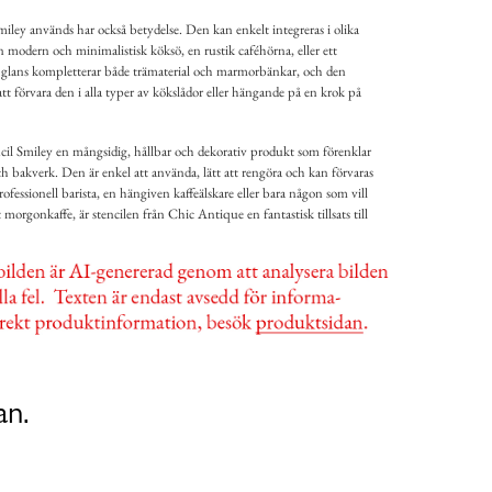
ley används har också betydelse. Den kan enkelt integreras i olika
n modern och minimalistisk köksö, en rustik caféhörna, eller ett
ka glans kompletterar både trämaterial och marmorbänkar, och den
att förvara den i alla typer av kökslådor eller hängande på en krok på
cil Smiley en mångsidig, hållbar och dekorativ produkt som förenklar
h bakverk. Den är enkel att använda, lätt att rengöra och kan förvaras
essionell barista, en hängiven kaffeälskare eller bara någon som vill
itt morgonkaffe, är stencilen från Chic Antique en fantastisk tillsats till
an.