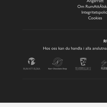
Ångerrätt
Om RumAttÄlska
Integritetspoli
Cookies
R
Hos oss kan du handla i alla anslutna