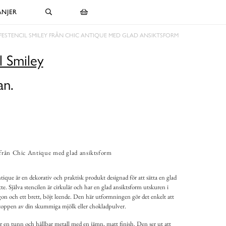
NJER
FESTENCIL SMILEY FRÅN CHIC ANTIQUE MED GLAD ANSIKTSFORM
l Smiley
an.
 från Chic Antique med glad ansiktsform
ique är en dekorativ och praktisk produkt designad för att sätta en glad
te. Själva stencilen är cirkulär och har en glad ansiktsform utskuren i
gon och ett brett, böjt leende. Den här utformningen gör det enkelt att
 toppen av din skummiga mjölk eller chokladpulver.
är en tunn och hållbar metall med en jämn, matt finish. Den ser ut att