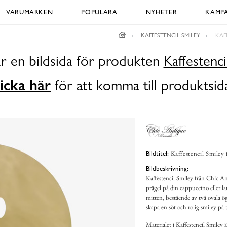
VARUMÄRKEN
POPULÄRA
NYHETER
KAMPA
KAFFESTENCIL SMILEY
KAF
r en bildsida för produkten
Kaffestenci
icka här
för att komma till produktsid
Kaffestencil Smiley
Bildtitel:
Bildbeskrivning:
Kaffestencil Smiley från Chic Ant
prägel på din cappuccino eller lat
mitten, bestående av två ovala ö
skapa en söt och rolig smiley på
Materialet i Kaffestencil Smiley 