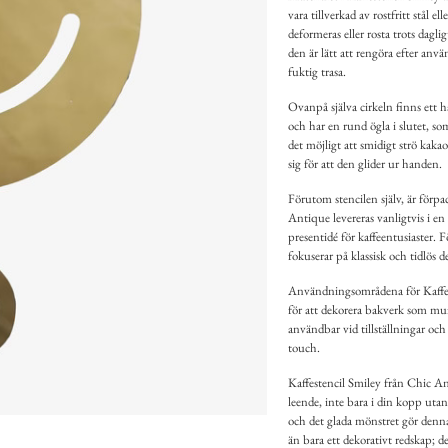
vara tillverkad av rostfritt stål 
deformeras eller rosta trots dagl
den är lätt att rengöra efter anv
fuktig trasa.
Ovanpå själva cirkeln finns ett 
och har en rund ögla i slutet, so
det möjligt att smidigt strö kaka
sig för att den glider ur handen.
Förutom stencilen själv, är förp
Antique levereras vanligtvis i en
presentidé för kaffeentusiaster. 
fokuserar på klassisk och tidlös
Användningsområdena för Kaffest
för att dekorera bakverk som muff
användbar vid tillställningar och
touch.
Kaffestencil Smiley från Chic An
leende, inte bara i din kopp uta
och det glada mönstret gör denna 
än bara ett dekorativt redskap; det