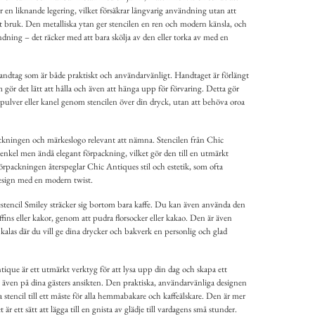
eller en liknande legering, vilket försäkrar långvarig användning utan att
igt bruk. Den metalliska ytan ger stencilen en ren och modern känsla, och
ändning – det räcker med att bara skölja av den eller torka av med en
handtag som är både praktiskt och användarvänligt. Handtaget är förlängt
m gör det lätt att hålla och även att hänga upp för förvaring. Detta gör
opulver eller kanel genom stencilen över din dryck, utan att behöva oroa
ackningen och märkeslogo relevant att nämna. Stencilen från Chic
 enkel men ändå elegant förpackning, vilket gör den till en utmärkt
Förpackningen återspeglar Chic Antiques stil och estetik, som ofta
 design med en modern twist.
encil Smiley sträcker sig bortom bara kaffe. Du kan även använda den
ins eller kakor, genom att pudra florsocker eller kakao. Den är även
 kalas där du vill ge dina drycker och bakverk en personlig och glad
tique är ett utmärkt verktyg för att lysa upp din dag och skapa ett
n även på dina gästers ansikten. Den praktiska, användarvänliga designen
stencil till ett måste för alla hemmabakare och kaffeälskare. Den är mer
 är ett sätt att lägga till en gnista av glädje till vardagens små stunder.