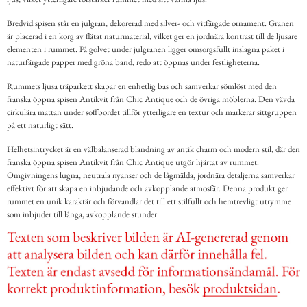
Bredvid spisen står en julgran, dekorerad med silver- och vitfärgade ornament. Granen
är placerad i en korg av flätat naturmaterial, vilket ger en jordnära kontrast till de ljusare
elementen i rummet. På golvet under julgranen ligger omsorgsfullt inslagna paket i
naturfärgade papper med gröna band, redo att öppnas under festligheterna.
Rummets ljusa träparkett skapar en enhetlig bas och samverkar sömlöst med den
franska öppna spisen Antikvit från Chic Antique och de övriga möblerna. Den vävda
cirkulära mattan under soffbordet tillför ytterligare en textur och markerar sittgruppen
på ett naturligt sätt.
Helhetsintrycket är en välbalanserad blandning av antik charm och modern stil, där den
franska öppna spisen Antikvit från Chic Antique utgör hjärtat av rummet.
Omgivningens lugna, neutrala nyanser och de lågmälda, jordnära detaljerna samverkar
effektivt för att skapa en inbjudande och avkopplande atmosfär. Denna produkt ger
rummet en unik karaktär och förvandlar det till ett stilfullt och hemtrevligt utrymme
som inbjuder till långa, avkopplande stunder.