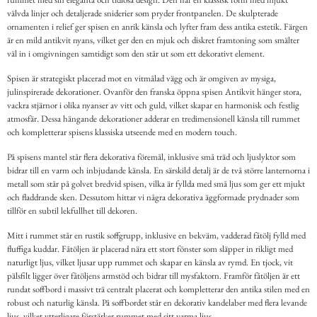
välvda linjer och detaljerade sniderier som pryder frontpanelen. De skulpterade
ornamenten i relief ger spisen en anrik känsla och lyfter fram dess antika estetik. Färgen
är en mild antikvit nyans, vilket ger den en mjuk och diskret framtoning som smälter
väl in i omgivningen samtidigt som den står ut som ett dekorativt element.
Spisen är strategiskt placerad mot en vitmålad vägg och är omgiven av mysiga,
julinspirerade dekorationer. Ovanför den franska öppna spisen Antikvit hänger stora,
vackra stjärnor i olika nyanser av vitt och guld, vilket skapar en harmonisk och festlig
atmosfär. Dessa hängande dekorationer adderar en tredimensionell känsla till rummet
och kompletterar spisens klassiska utseende med en modern touch.
På spisens mantel står flera dekorativa föremål, inklusive små träd och ljuslyktor som
bidrar till en varm och inbjudande känsla. En särskild detalj är de två större lanternorna i
metall som står på golvet bredvid spisen, vilka är fyllda med små ljus som ger ett mjukt
och fladdrande sken. Dessutom hittar vi några dekorativa äggformade prydnader som
tillför en subtil lekfullhet till dekoren.
Mitt i rummet står en rustik soffgrupp, inklusive en bekväm, vadderad fåtölj fylld med
fluffiga kuddar. Fåtöljen är placerad nära ett stort fönster som släpper in rikligt med
naturligt ljus, vilket ljusar upp rummet och skapar en känsla av rymd. En tjock, vit
pälsfilt ligger över fåtöljens armstöd och bidrar till mysfaktorn. Framför fåtöljen är ett
rundat soffbord i massivt trä centralt placerat och kompletterar den antika stilen med en
robust och naturlig känsla. På soffbordet står en dekorativ kandelaber med flera levande
ljus, vilket ytterligare förstärker rummet med sitt varma ljus.