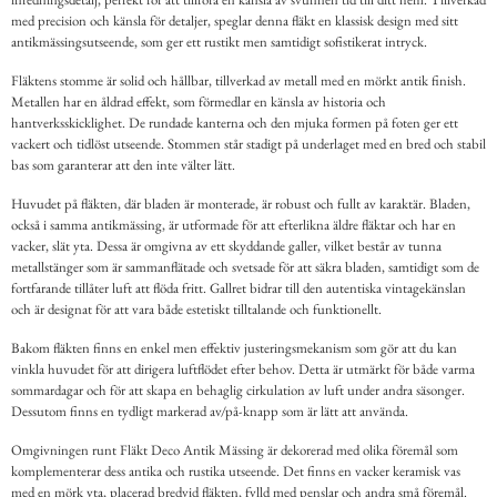
med precision och känsla för detaljer, speglar denna fläkt en klassisk design med sitt
antikmässingsutseende, som ger ett rustikt men samtidigt sofistikerat intryck.
Fläktens stomme är solid och hållbar, tillverkad av metall med en mörkt antik finish.
Metallen har en åldrad effekt, som förmedlar en känsla av historia och
hantverksskicklighet. De rundade kanterna och den mjuka formen på foten ger ett
vackert och tidlöst utseende. Stommen står stadigt på underlaget med en bred och stabil
bas som garanterar att den inte välter lätt.
Huvudet på fläkten, där bladen är monterade, är robust och fullt av karaktär. Bladen,
också i samma antikmässing, är utformade för att efterlikna äldre fläktar och har en
vacker, slät yta. Dessa är omgivna av ett skyddande galler, vilket består av tunna
metallstänger som är sammanflätade och svetsade för att säkra bladen, samtidigt som de
fortfarande tillåter luft att flöda fritt. Gallret bidrar till den autentiska vintagekänslan
och är designat för att vara både estetiskt tilltalande och funktionellt.
Bakom fläkten finns en enkel men effektiv justeringsmekanism som gör att du kan
vinkla huvudet för att dirigera luftflödet efter behov. Detta är utmärkt för både varma
sommardagar och för att skapa en behaglig cirkulation av luft under andra säsonger.
Dessutom finns en tydligt markerad av/på-knapp som är lätt att använda.
Omgivningen runt Fläkt Deco Antik Mässing är dekorerad med olika föremål som
komplementerar dess antika och rustika utseende. Det finns en vacker keramisk vas
med en mörk yta, placerad bredvid fläkten, fylld med penslar och andra små föremål.