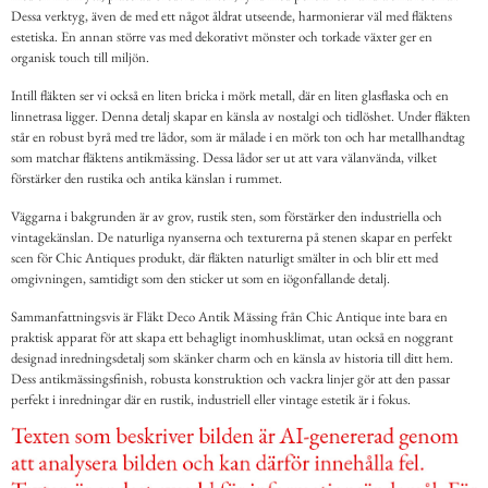
Dessa verktyg, även de med ett något åldrat utseende, harmonierar väl med fläktens
estetiska. En annan större vas med dekorativt mönster och torkade växter ger en
organisk touch till miljön.
Intill fläkten ser vi också en liten bricka i mörk metall, där en liten glasflaska och en
linnetrasa ligger. Denna detalj skapar en känsla av nostalgi och tidlöshet. Under fläkten
står en robust byrå med tre lådor, som är målade i en mörk ton och har metallhandtag
som matchar fläktens antikmässing. Dessa lådor ser ut att vara välanvända, vilket
förstärker den rustika och antika känslan i rummet.
Väggarna i bakgrunden är av grov, rustik sten, som förstärker den industriella och
vintagekänslan. De naturliga nyanserna och texturerna på stenen skapar en perfekt
scen för Chic Antiques produkt, där fläkten naturligt smälter in och blir ett med
omgivningen, samtidigt som den sticker ut som en iögonfallande detalj.
Sammanfattningsvis är Fläkt Deco Antik Mässing från Chic Antique inte bara en
praktisk apparat för att skapa ett behagligt inomhusklimat, utan också en noggrant
designad inredningsdetalj som skänker charm och en känsla av historia till ditt hem.
Dess antikmässingsfinish, robusta konstruktion och vackra linjer gör att den passar
perfekt i inredningar där en rustik, industriell eller vintage estetik är i fokus.