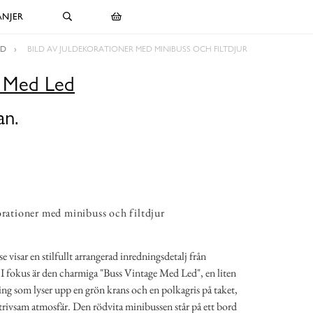
NJER
ED
BILD AV JULDEKORATIONER MED MINIBUSS OCH FILTDJUR
e Med Led
an.
orationer med minibuss och filtdjur
visar en stilfullt arrangerad inredningsdetalj från
 fokus är den charmiga "Buss Vintage Med Led", en liten
g som lyser upp en grön krans och en polkagris på taket,
trivsam atmosfär. Den rödvita minibussen står på ett bord