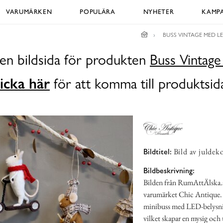
VARUMÄRKEN
POPULÄRA
NYHETER
KAMPA
BUSS VINTAGE MED L
 en bildsida för produkten
Buss Vintag
icka här
för att komma till produktsid
Bild av juldek
Bildtitel:
Bildbeskrivning:
Bilden från RumAttÄlska.se 
varumärket Chic Antique. I
minibuss med LED-belysnin
vilket skapar en mysig och 