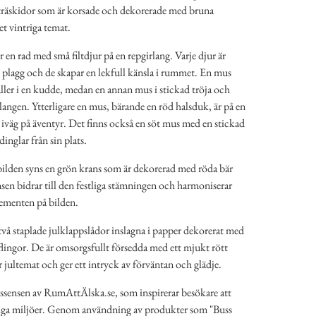
 träskidor som är korsade och dekorerade med bruna
et vintriga temat.
n rad med små filtdjur på en repgirlang. Varje djur är
e plagg och de skapar en lekfull känsla i rummet. En mus
ller i en kudde, medan en annan mus i stickad tröja och
langen. Ytterligare en mus, bärande en röd halsduk, är på en
a iväg på äventyr. Det finns också en söt mus med en stickad
inglar från sin plats.
 bilden syns en grön krans som är dekorerad med röda bär
en bidrar till den festliga stämningen och harmoniserar
ementen på bilden.
 två staplade julklappslådor inslagna i papper dekorerat med
flingor. De är omsorgsfullt försedda med ett mjukt rött
r jultemat och ger ett intryck av förväntan och glädje.
ssensen av RumAttÄlska.se, som inspirerar besökare att
iga miljöer. Genom användning av produkter som "Buss