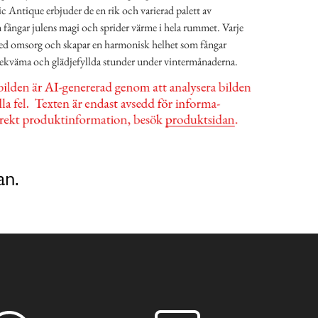
 Antique erbjuder de en rik och varierad palett av
 fångar julens magi och sprider värme i hela rummet. Varje
med omsorg och skapar en harmonisk helhet som fångar
 bekväma och glädjefyllda stunder under vintermånaderna.
an.