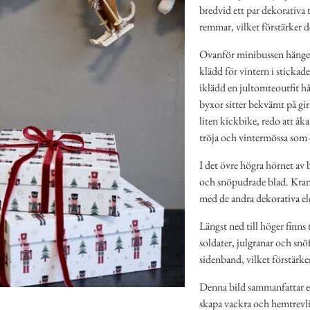
bredvid ett par dekorativa
remmar, vilket förstärker d
Ovanför minibussen hänger e
klädd för vintern i stickad
iklädd en jultomteoutfit hå
byxor sitter bekvämt på gir
liten kickbike, redo att åk
tröja och vintermössa som d
I det övre högra hörnet av
och snöpudrade blad. Krans
med de andra dekorativa el
Längst ned till höger finns
soldater, julgranar och snö
sidenband, vilket förstärke
Denna bild sammanfattar e
skapa vackra och hemtrevl