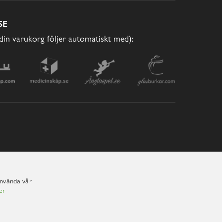
SE
(din varukorg följer automatiskt med):
använda vår
er