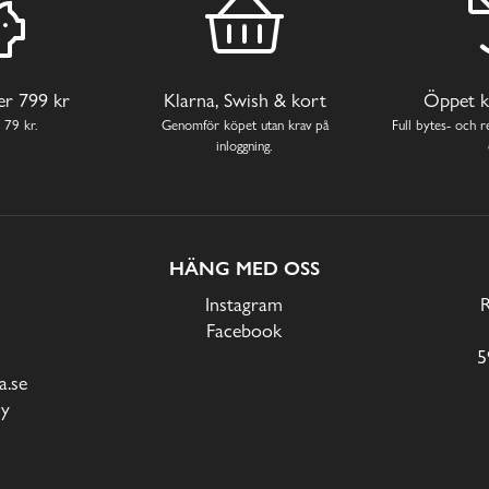
ver 799 kr
Klarna, Swish & kort
Öppet k
 79 kr.
Genomför köpet utan krav på
Full bytes- och re
inloggning.
HÄNG MED OSS
Instagram
Facebook
5
.se
cy