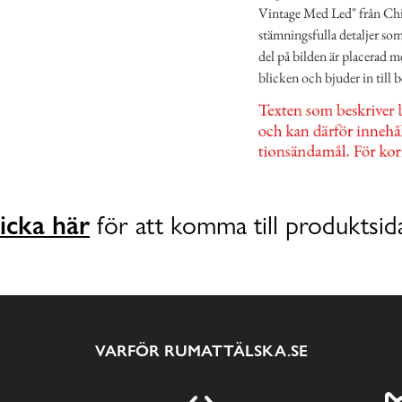
Vintage Med Led" från Chic
stämningsfulla detaljer som
del på bilden är placerad 
blicken och bjuder in till
icka här
för att komma till produktsid
VARFÖR RUMATTÄLSKA.SE