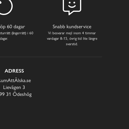
öp 60 dagar
Snabb kundservice
turrätt (ångerrätt) i 60
Vi besvarar mejl inom 4 timmar
dagar.
vardagar 8-15, övrig tid lite längre
svarstid.
ADRESS
RumAttÄlska.se
Lievägen 3
99 31 Ödeshög