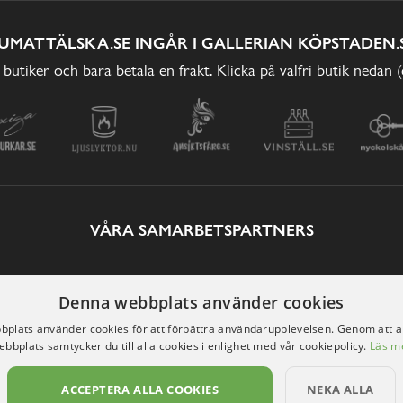
UMATTÄLSKA.SE INGÅR I GALLERIAN KÖPSTADEN.
 butiker och bara betala en frakt. Klicka på valfri butik nedan 
VÅRA SAMARBETSPARTNERS
Denna webbplats använder cookies
plats använder cookies för att förbättra användarupplevelsen. Genom att 
ebbplats samtycker du till alla cookies i enlighet med vår cookiepolicy.
Läs m
ACCEPTERA ALLA COOKIES
NEKA ALLA