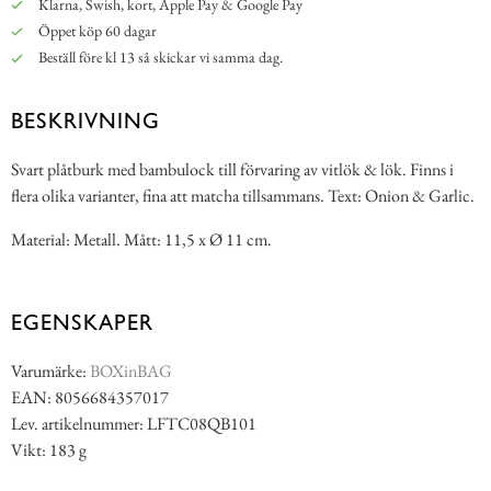
Klarna, Swish, kort, Apple Pay & Google Pay
Öppet köp 60 dagar
Beställ före kl 13 så skickar vi samma dag.
BESKRIVNING
Svart plåtburk med bambulock till förvaring av vitlök & lök. Finns i
flera olika varianter, fina att matcha tillsammans. Text: Onion & Garlic.
Material: Metall. Mått: 11,5 x Ø 11 cm.
EGENSKAPER
Varumärke:
BOXinBAG
EAN: 8056684357017
Lev. artikelnummer: LFTC08QB101
Vikt: 183 g