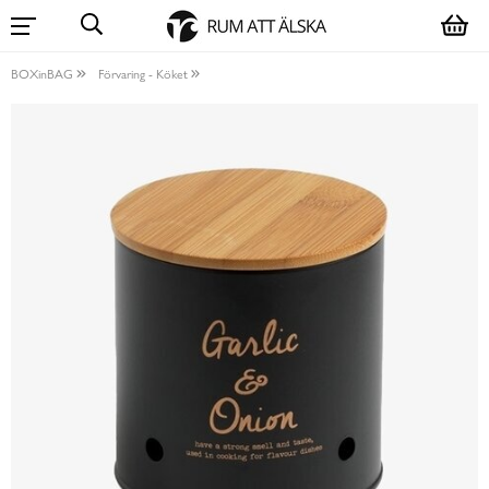
BOXinBAG
Förvaring - Köket