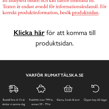
Klicka här
för att komma till
produktsidan.
VARFÖR RUMATTÄLSKA.SE
Beställ före kl 13 så
Fraktfritt över 799 kr,
Klarna, Swish & kort
Öppet köp 60 dagar
skickar vi samma dag
annars 59 - 79 kr