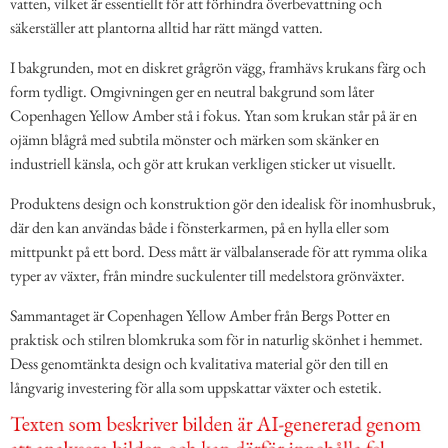
vatten, vilket är essentiellt för att förhindra överbevattning och
säkerställer att plantorna alltid har rätt mängd vatten.
I bakgrunden, mot en diskret grågrön vägg, framhävs krukans färg och
form tydligt. Omgivningen ger en neutral bakgrund som låter
Copenhagen Yellow Amber stå i fokus. Ytan som krukan står på är en
ojämn blågrå med subtila mönster och märken som skänker en
industriell känsla, och gör att krukan verkligen sticker ut visuellt.
Produktens design och konstruktion gör den idealisk för inomhusbruk,
där den kan användas både i fönsterkarmen, på en hylla eller som
mittpunkt på ett bord. Dess mått är välbalanserade för att rymma olika
typer av växter, från mindre suckulenter till medelstora grönväxter.
Sammantaget är Copenhagen Yellow Amber från Bergs Potter en
praktisk och stilren blomkruka som för in naturlig skönhet i hemmet.
Dess genomtänkta design och kvalitativa material gör den till en
långvarig investering för alla som uppskattar växter och estetik.