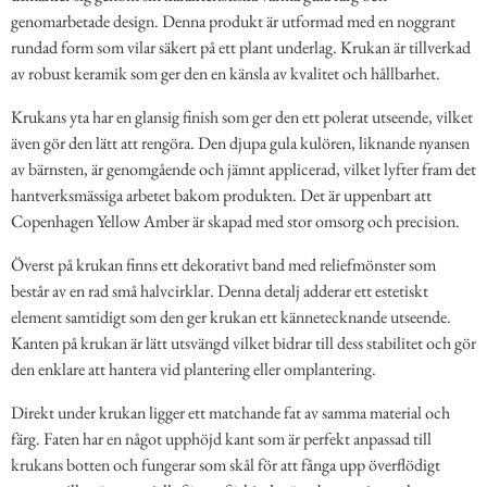
genomarbetade design. Denna produkt är utformad med en noggrant
rundad form som vilar säkert på ett plant underlag. Krukan är tillverkad
av robust keramik som ger den en känsla av kvalitet och hållbarhet.
Krukans yta har en glansig finish som ger den ett polerat utseende, vilket
även gör den lätt att rengöra. Den djupa gula kulören, liknande nyansen
av bärnsten, är genomgående och jämnt applicerad, vilket lyfter fram det
hantverksmässiga arbetet bakom produkten. Det är uppenbart att
Copenhagen Yellow Amber är skapad med stor omsorg och precision.
Överst på krukan finns ett dekorativt band med reliefmönster som
består av en rad små halvcirklar. Denna detalj adderar ett estetiskt
element samtidigt som den ger krukan ett kännetecknande utseende.
Kanten på krukan är lätt utsvängd vilket bidrar till dess stabilitet och gör
den enklare att hantera vid plantering eller omplantering.
Direkt under krukan ligger ett matchande fat av samma material och
färg. Faten har en något upphöjd kant som är perfekt anpassad till
krukans botten och fungerar som skål för att fånga upp överflödigt