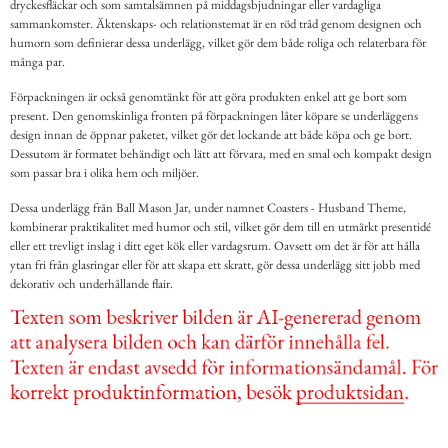
dryckesfläckar och som samtalsämnen på middagsbjudningar eller vardagliga
sammankomster. Äktenskaps- och relationstemat är en röd tråd genom designen och
humorn som definierar dessa underlägg, vilket gör dem både roliga och relaterbara för
många par.
Förpackningen är också genomtänkt för att göra produkten enkel att ge bort som
present. Den genomskinliga fronten på förpackningen låter köpare se underläggens
design innan de öppnar paketet, vilket gör det lockande att både köpa och ge bort.
Dessutom är formatet behändigt och lätt att förvara, med en smal och kompakt design
som passar bra i olika hem och miljöer.
Dessa underlägg från Ball Mason Jar, under namnet Coasters - Husband Theme,
kombinerar praktikalitet med humor och stil, vilket gör dem till en utmärkt presentidé
eller ett trevligt inslag i ditt eget kök eller vardagsrum. Oavsett om det är för att hålla
ytan fri från glasringar eller för att skapa ett skratt, gör dessa underlägg sitt jobb med
dekorativ och underhållande flair.