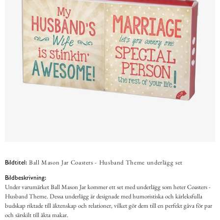
Ball Mason Jar Coasters - Husband Theme underlägg set
Bildtitel:
Bildbeskrivning:
Under varumärket Ball Mason Jar kommer ett set med underlägg som heter Coasters -
Husband Theme. Dessa underlägg är designade med humoristiska och kärleksfulla
budskap riktade till äktenskap och relationer, vilket gör dem till en perfekt gåva för par
och särskilt till äkta makar.