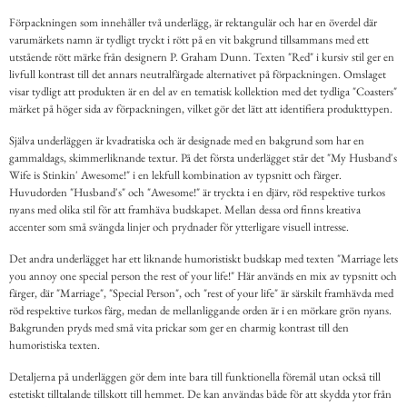
Förpackningen som innehåller två underlägg, är rektangulär och har en överdel där
varumärkets namn är tydligt tryckt i rött på en vit bakgrund tillsammans med ett
utstående rött märke från designern P. Graham Dunn. Texten "Red" i kursiv stil ger en
livfull kontrast till det annars neutralfärgade alternativet på förpackningen. Omslaget
visar tydligt att produkten är en del av en tematisk kollektion med det tydliga "Coasters"
märket på höger sida av förpackningen, vilket gör det lätt att identifiera produkttypen.
Själva underläggen är kvadratiska och är designade med en bakgrund som har en
gammaldags, skimmerliknande textur. På det första underlägget står det "My Husband's
Wife is Stinkin' Awesome!" i en lekfull kombination av typsnitt och färger.
Huvudorden "Husband's" och "Awesome!" är tryckta i en djärv, röd respektive turkos
nyans med olika stil för att framhäva budskapet. Mellan dessa ord finns kreativa
accenter som små svängda linjer och prydnader för ytterligare visuell intresse.
Det andra underlägget har ett liknande humoristiskt budskap med texten "Marriage lets
you annoy one special person the rest of your life!" Här används en mix av typsnitt och
färger, där "Marriage", "Special Person", och "rest of your life" är särskilt framhävda med
röd respektive turkos färg, medan de mellanliggande orden är i en mörkare grön nyans.
Bakgrunden pryds med små vita prickar som ger en charmig kontrast till den
humoristiska texten.
Detaljerna på underläggen gör dem inte bara till funktionella föremål utan också till
estetiskt tilltalande tillskott till hemmet. De kan användas både för att skydda ytor från