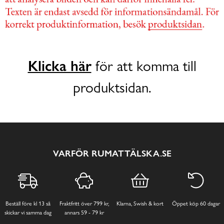
Klicka här
för att komma till
produktsidan.
VARFÖR RUMATTÄLSKA.SE
Beställ före kl 13 så
Fraktfritt över 799 kr,
Klarna, Swish & kort
Öppet köp 60 dagar
skickar vi samma dag
annars 59 - 79 kr