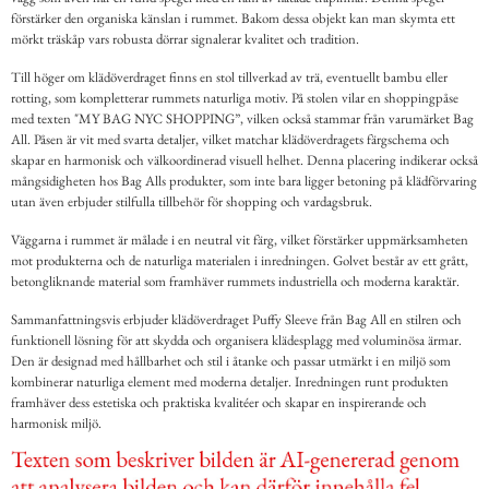
förstärker den organiska känslan i rummet. Bakom dessa objekt kan man skymta ett
mörkt träskåp vars robusta dörrar signalerar kvalitet och tradition.
Till höger om klädöverdraget finns en stol tillverkad av trä, eventuellt bambu eller
rotting, som kompletterar rummets naturliga motiv. På stolen vilar en shoppingpåse
med texten "MY BAG NYC SHOPPING”, vilken också stammar från varumärket Bag
All. Påsen är vit med svarta detaljer, vilket matchar klädöverdragets färgschema och
skapar en harmonisk och välkoordinerad visuell helhet. Denna placering indikerar också
mångsidigheten hos Bag Alls produkter, som inte bara ligger betoning på klädförvaring
utan även erbjuder stilfulla tillbehör för shopping och vardagsbruk.
Väggarna i rummet är målade i en neutral vit färg, vilket förstärker uppmärksamheten
mot produkterna och de naturliga materialen i inredningen. Golvet består av ett grått,
betongliknande material som framhäver rummets industriella och moderna karaktär.
Sammanfattningsvis erbjuder klädöverdraget Puffy Sleeve från Bag All en stilren och
funktionell lösning för att skydda och organisera klädesplagg med voluminösa ärmar.
Den är designad med hållbarhet och stil i åtanke och passar utmärkt i en miljö som
kombinerar naturliga element med moderna detaljer. Inredningen runt produkten
framhäver dess estetiska och praktiska kvalitéer och skapar en inspirerande och
harmonisk miljö.