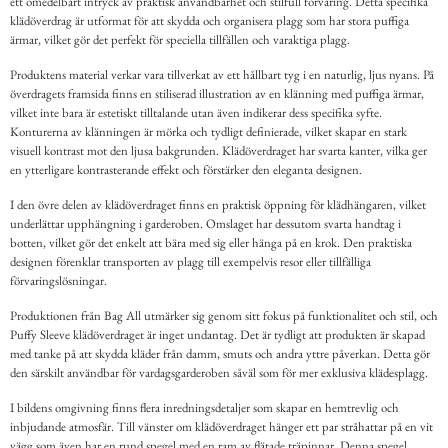
ett omedelbart intryck av praktisk användbarhet och stilfull förvaring. Detta specifika
klädöverdrag är utformat för att skydda och organisera plagg som har stora puffiga
ärmar, vilket gör det perfekt för speciella tillfällen och varaktiga plagg.
Produktens material verkar vara tillverkat av ett hållbart tyg i en naturlig, ljus nyans. På
överdragets framsida finns en stiliserad illustration av en klänning med puffiga ärmar,
vilket inte bara är estetiskt tilltalande utan även indikerar dess specifika syfte.
Konturerna av klänningen är mörka och tydligt definierade, vilket skapar en stark
visuell kontrast mot den ljusa bakgrunden. Klädöverdraget har svarta kanter, vilka ger
en ytterligare kontrasterande effekt och förstärker den eleganta designen.
I den övre delen av klädöverdraget finns en praktisk öppning för klädhängaren, vilket
underlättar upphängning i garderoben. Omslaget har dessutom svarta handtag i
botten, vilket gör det enkelt att bära med sig eller hänga på en krok. Den praktiska
designen förenklar transporten av plagg till exempelvis resor eller tillfälliga
förvaringslösningar.
Produktionen från Bag All utmärker sig genom sitt fokus på funktionalitet och stil, och
Puffy Sleeve klädöverdraget är inget undantag. Det är tydligt att produkten är skapad
med tanke på att skydda kläder från damm, smuts och andra yttre påverkan. Detta gör
den särskilt användbar för vardagsgarderoben såväl som för mer exklusiva klädesplagg.
I bildens omgivning finns flera inredningsdetaljer som skapar en hemtrevlig och
inbjudande atmosfär. Till vänster om klädöverdraget hänger ett par stråhattar på en vit
vägg som även har en rund spegel med en ram av flätade träpinnar. Denna spegel