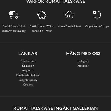
VARFÖR RUMATTÄLSKA.SE
Beställ före kl 13 så
Fraktfritt över 799 kr,
Klarna, Swish & kort
Öppet köp 60 dagar
skickar vi samma dag
annars 59 - 79 kr
LÄNKAR
HÄNG MED OSS
Kundservice
Instagram
Köpvillkor
Facebook
Ångerrätt
Om RumAttÄlska.se
Integritetspolicy
Cookies
RUMATTÄLSKA.SE INGÅR I GALLERIAN