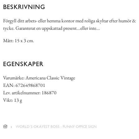
BESKRIVNING
Förgyll ditt arbets- eller hemma kontor med roliga skyltar efter humör &
tycke. Garanterat en uppskattad present...eller inte...
Mått: 15 x 3 cm.
EGENSKAPER
Varumärke: Americana Classic Vintage
EAN: 672649868701
Lev. artikelnummer: 186870
Vikt: 13 g
WORLD´S OKAYEST BOSS - FUNNY OFFICE SIGN