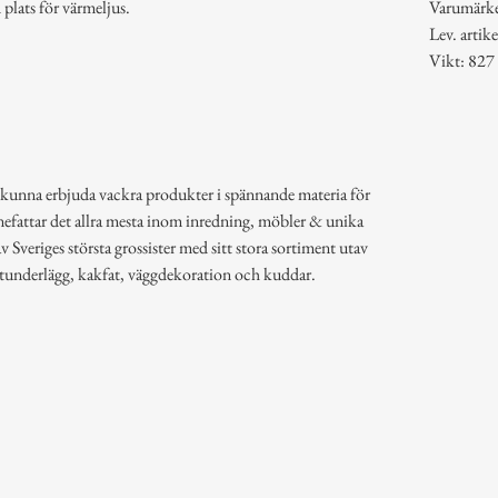
plats för värmeljus.
Varumärk
Lev. arti
Vikt: 827
 kunna erbjuda vackra produkter i spännande materia för
efattar det allra mesta inom inredning, möbler & unika
 Sveriges största grossister med sitt stora sortiment utav
rytunderlägg, kakfat, väggdekoration och kuddar.