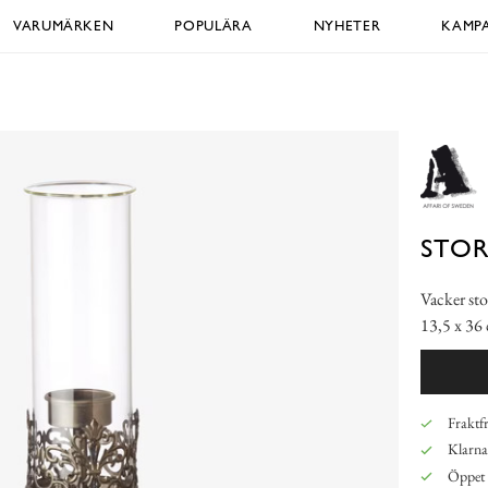
VARUMÄRKEN
POPULÄRA
NYHETER
KAMPA
STOR
Vacker sto
13,5 x 36
Fraktfr
Klarna,
Öppet 