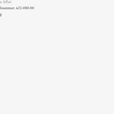
e:
Affari
kelnummer: 421-080-00
 g