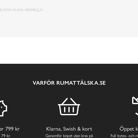
LYKTA OLIVIA VÄRMELJUS
VARFÖR RUMATTÄLSKA.SE
ver 799 kr
Klarna, Swish & kort
Öppet k
 79 kr.
Genomför köpet utan krav på
Full bytes- och re